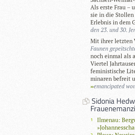
Als erste Frau – u
sie in die Stol­len 
Erleb­nis in dem
den 23. und 30. Jen
Mit ihrer letz­ten V
Fau­nen gepeitschte
noch ein­mal als 
Vier­tel Jahr­tau­s
femi­nis­ti­sche Li
mi­na­ren befreit 
eman­ci­pa­ted w
Sidonia Hedw
Frauenemanzi
Ilmenau: Berg
»Johannesscha
Plaue: Neusiss