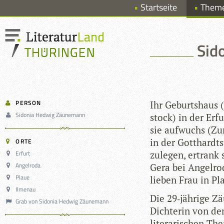
Startseite
Them
Sid
PERSON
Ihr Geburts­haus
Sidonia Hedwig Zäunemann
stock) in der Erf
sie auf­wuchs (Zu
in der Gott­hardt­s
ORTE
Erfurt
zu­le­gen, ertrank
Angelroda
Gera bei Angel­rod
Plaue
lie­ben Frau in P
Ilmenau
Die 29‑jährige Zä
Grab von Sidonia Hedwig Zäunemann
Dich­te­rin von d
lite­ra­ri­schen T