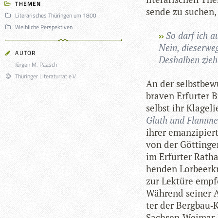
THEMEN
sende zu suchen, 
Literarisches Thüringen um 1800
Weibliche Perspektiven
So darf ich a
Nein, die­ser­w
AUTOR
Des­hal­ben zie­
Jürgen M. Paasch
Thüringer Literaturrat e.V.
An der selbst­be­w
bra­ven Erfur­ter 
selbst ihr Kla­ge­
Gluth und Flam­me
ihrer eman­zi­pier
von der Göt­tin­ge
im Erfur­ter Rat­
hen­den Lor­beer­
zur Lek­türe emp­
Wäh­rend sei­ner 
ter der Bergbau‑
Sachsen‑Weimar‑Ei