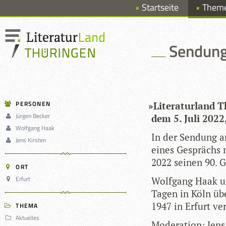
Startseite
Them
Sendung 
PERSONEN
»
Lite­ra­tur­land
Jürgen Becker
dem 5. Juli 2022
Wolfgang Haak
In der Sen­dung a
Jens Kirsten
eines Gesprächs m
2022 sei­nen 90. G
ORT
Erfurt
Wolf­gang Haak un
Tagen in Köln übe
1947 in Erfurt ve
THEMA
Aktuelles
Mode­ra­tion: Jens