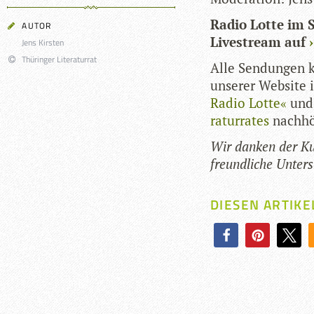
Radio Lotte im S
AUTOR
Live­stream auf
Jens Kirsten
Thüringer Literaturrat
Alle Sen­dun­gen k
unse­rer Web­site
Radio Lotte«
und
ra­tur­ra­tes
nachhö
Wir dan­ken der Kul­
freund­li­che Unter
DIESEN ARTIKE