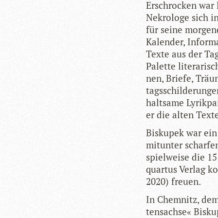
Erschro­cken war B
Nekro­loge sich in 
für seine mor­gen
Kalen­der, Infor­
Texte aus der Tag
Palette lite­ra­ri­s
nen, Briefe, Träum
tags­schil­de­run­
halt­same Lyrik­p
er die alten Text
Bis­ku­pek war ei
mit­un­ter schar­f
spiel­weise die 1
quar­tus Ver­lag 
2020) freuen.
In Chem­nitz, dem
ten­sachse« Bis­ku