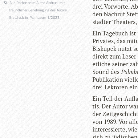
Alle Rechte beim Autor. Abdruck mit
drei Vor­worte. Ab
freundlicher Genehmigung des Autors.
den Nach­ruf Stef
Erstdruck in: Palmbaum 1/2023.
städ­ter Thea­ters
Ein Tage­buch ist 
Pri­va­tes, das mit
Bis­ku­pek nutzt s
direkt zum Leser z
etli­che sei­ner z
Sound des
Palm­
Publi­ka­tion viel
drei Lek­to­ren ei
Ein Teil der Auf­la
tis. Der Autor war 
der Zeit­ge­schi
von 1989. Vor all
inter­es­sierte, w
sich zu jüdischen