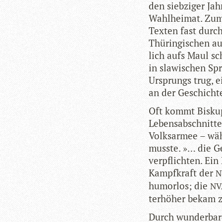
den sieb­zi­ger Ja
Wahl­hei­mat. Zum
Tex­ten fast durch
Thüringischen a
lich aufs Maul sc
in sla­wi­schen S
Ursprungs trug, e
an der Geschicht
Oft kommt Bis­ku­p
Lebens­ab­schnitte
Volks­ar­mee – wäh
musste. »… die Gen
ver­pflich­ten. Ei
Kampf­kraft der
N
humor­los; die
NV
ter­hö­her bekam 
Durch wun­der­bar