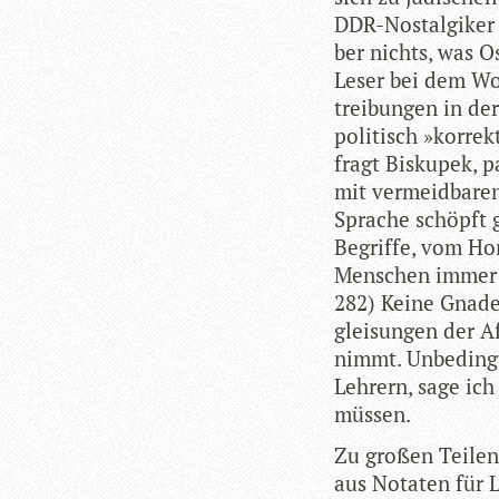
DDR-Nost­al­gi­ker
ber nichts, was Os
Leser bei dem Wort
trei­bun­gen in de
poli­tisch »kor­re
fragt Bis­ku­pek, p
mit ver­meid­ba­re
Spra­che schöpft g
Begriffe, vom Home
Men­schen immer n
282) Keine Gnade k
glei­sun­gen der 
nimmt. Unbe­dingt 
Leh­rern, sage ich
müssen.
Zu gro­ßen Tei­len
aus Nota­ten für L