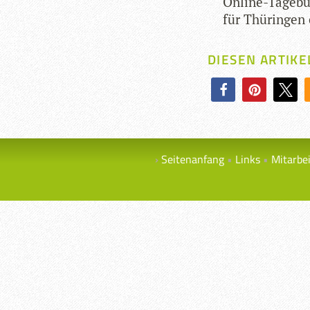
Online-Tage­bu
für Thü­rin­gen 
DIESEN ARTIKE
Seitenanfang
Links
Mitarbe