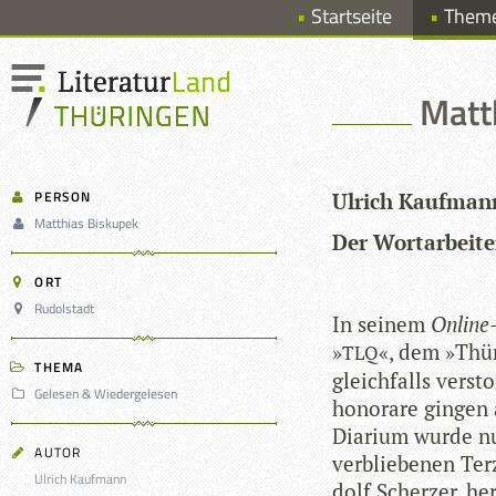
Startseite
Them
Matt
PERSON
Ulrich Kauf­man
Matthias Biskupek
Der Wort­ar­bei­te
ORT
Rudolstadt
In sei­nem
Online
»
«, dem »Thür
TLQ
THEMA
gleich­falls ver­s
Gelesen & Wiedergelesen
ho­no­rare gin­gen
Dia­rium wurde nu
AUTOR
ver­blie­be­nen Te
Ulrich Kaufmann
dolf Scher­zer, he