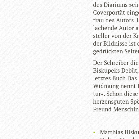
des Dia­ri­ums »ein
Cover­por­tät ein­g
frau des Autors. 
lachende Autor an.
stel­ler von der K
der Bild­nisse ist
gedrückten Sei­te
Der Schrei­ber die
Bis­ku­peks Debüt
letz­tes Buch Das l
Wid­mung nennt Bi
tur«. Schon diese 
her­zens­gu­ten Sp
Freund Men­sching
Mat­thias Bis­k