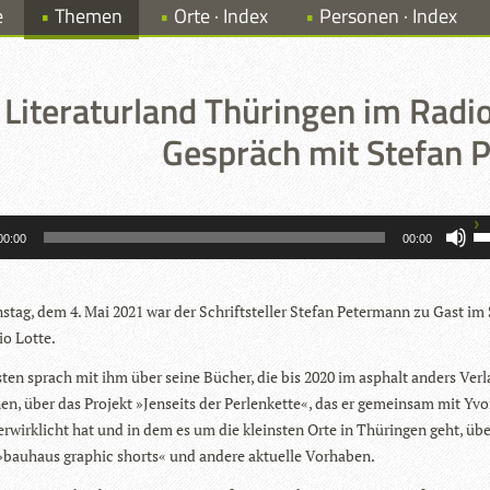
e
Themen
Orte · Index
Personen · Index
Literaturland Thüringen im Radi
Gespräch mit Stefan 
P
00:00
00:00
­tag, dem 4. Mai 2021 war der Schrift­stel­ler Ste­fan Peter­mann zu Gast im 
o Lotte.
r
s­ten sprach mit ihm über seine Bücher, die bis 2020 im asphalt anders Ver­l
nen, über das Pro­jekt »Jen­seits der Per­len­kette«, das er gemein­sam mit Yv
r­wirk­licht hat und in dem es um die kleins­ten Orte in Thü­rin­gen geht, üb
 »bau­haus gra­phic shorts« und andere aktu­elle Vorhaben.