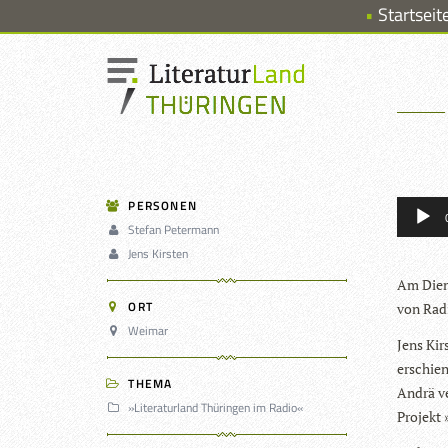
Startseit
Audio-
PERSONEN
Player
Stefan Petermann
Jens Kirsten
Am Diens
ORT
von Radi
Weimar
Jens Kir
erschie­
THEMA
Andrä ve
»Literaturland Thüringen im Radio«
Pro­jekt