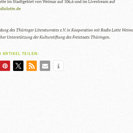
tte im Stadt­ge­biet von Wei­mar auf 106,6 und im Live­stream auf
diolotte.de
dung des Thü­rin­ger Lite­ra­tur­ra­tes e.V. in Koope­ra­tion mit Radio Lotte Wei­m
­cher Unter­stüt­zung der Kul­tur­stif­tung des Frei­staats Thüringen.
 ARTIKEL TEILEN: