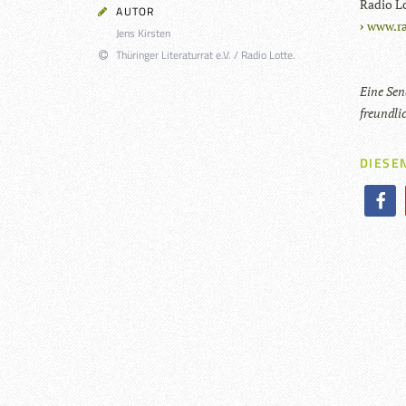
Radio Lo
AUTOR
www.ra
Jens Kirsten
Thüringer Literaturrat e.V. / Radio Lotte.
Eine Sen­
freund­li
DIESEN