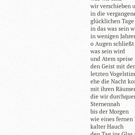
wir ver­schie­ben 
in die vergangen
glück­li­chen Tage
in das was sein w
in weni­gen Jahre
o Augen schließt
was sein wird
und Atem speise
den Geist mit de
letz­ten Vogelst
ehe die Nacht k
mit ihren Räume
die wir durchque
Sternennah
bis der Morgen
wie eines fer­ne
kal­ter Hauch
den Tag ins Glas