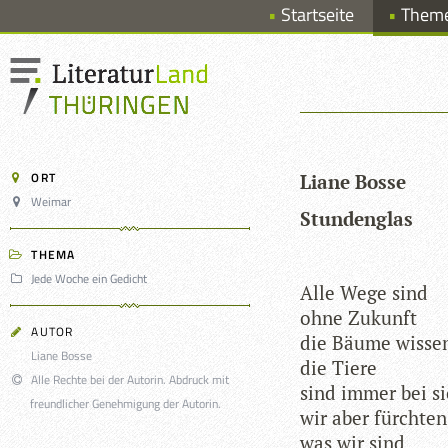
Startseite
Them
ORT
Liane Bosse
Weimar
Stun­den­glas
THEMA
Jede Woche ein Gedicht
Alle Wege sind
ohne Zukunft
AUTOR
die Bäume wis­se
Liane Bosse
die Tiere
Alle Rechte bei der Autorin. Abdruck mit
sind immer bei s
freundlicher Genehmigung der Autorin.
wir aber fürchten
was wir sind