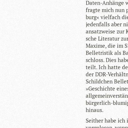
Daten-Anhänge wei
fragte mich nun 
burg« viel­fach di
jeden­falls aber 
ansatz­weise zur K
sche Lite­ra­tur z
Maxime, die im Sin
Bel­le­tris­tik als 
schloss. Dies habe
teilt. Ich hatte d
der DDR-Ver­hält­
Schild­chen Bel­le­
»Geschichte eines
allgemeinverständ
bür­ger­lich-blu­mi­
hinaus.
Seit­her habe ich 
vor­ge­le­sen, wen