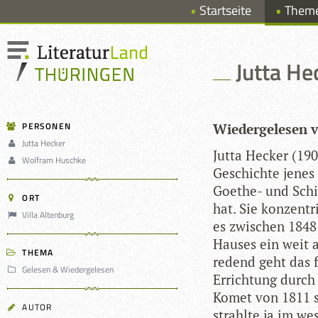
Startseite
Them
Jutta He
PERSONEN
Wie­der­ge­le­se
Jutta Hecker
Jutta Hecker (19
Wolfram Huschke
Geschichte jenes 
Goe­the- und Schil
ORT
hat. Sie kon­zen­t
Villa Altenburg
es zwi­schen 1848
Hau­ses ein weit au
THEMA
re­dend geht das 
Gelesen & Wiedergelesen
Errich­tung durch
Komet von 1811 sy
AUTOR
strahlte ja im wes