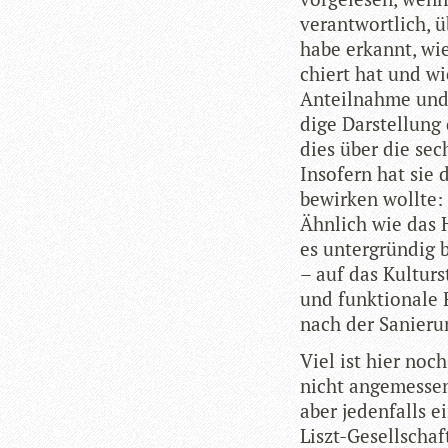
ver­ant­wort­lich,
habe erkannt, wie 
chiert hat und wie
Anteil­nahme und 
dige Dar­stel­lun
dies über die sec
Inso­fern hat sie 
bewir­ken wollte: 
Ähn­lich wie das 
es unter­grün­dig
– auf das Kul­tur­
und funk­tio­nale 
nach der Sanie­ru
Viel ist hier noc
nicht ange­mes­sen 
aber jeden­falls 
Liszt-Gesell­schaf