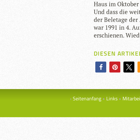
Haus im Okto­ber 2
Und dass die weit
der Bel­etage der 
war 1991 in 4. Auf
erschie­nen. Wie­d
DIESEN ARTIKE
Seitenanfang
Links
Mitarbe