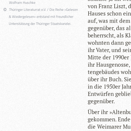
Wolfram Huschke
von Franz Liszt, d
Thüringer Literaturrat e.V. / Die Reihe »Gelesen
Hau­ses schon ein 
& Wiedergelesen« entstand mit freundlicher
auf, was mit dem
Unterstützung der Thüringer Staatskanzlei.
gegen­über, das a
beherrscht, als Kl
wohn­ten dann geg
ihr Vater, und sei
Mitte der 1990er
ihr Haus­ge­nosse
ten­ge­bäu­des wo
über ihr Buch. Sie
in die 1950er Jahr
Ent­wür­fen geblie
gegenüber.
Über ihr »Altenb
gekom­men. Ende 1
die Wei­ma­rer Mu