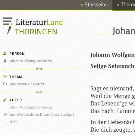
Startseite
Them
Johan
PERSON
Johann Wolf­gan
Johann Wolfgang von Goethe
Selige Sehn­such
THEMA
Jede Woche ein Gedicht
Sagt es nie­mand,
Weil die Menge g
AUTOR
Das Leben­d’ge wi
Johann Wolfgang von Goethe
Das nach Flam­men
aus: West-östlicher Divan, Cotta, Stuttgart
In der Lie­bes­nä
1819.
Die dich zeugte, 