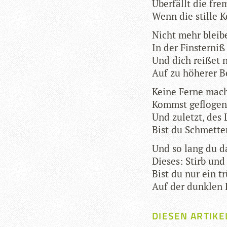
Über­fällt die fr
Wenn die stille K
Nicht mehr blei­
In der Fins­ter­ni
Und dich rei­ßet 
Auf zu höhe­rer B
Keine Ferne mach
Kommst geflo­gen
Und zuletzt, des 
Bist du Schmet­ter
Und so lang du da
Die­ses: Stirb un
Bist du nur ein tr
Auf der dunk­len 
DIESEN ARTIKE