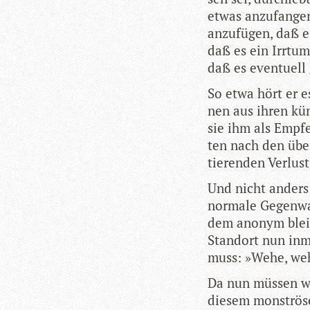
etwas anzu­fan­ge
anzu­fü­gen, daß 
daß es ein Irr­tum
daß es even­tu­ell
So etwa hört er es
nen aus ihren küm­m
sie ihm als Emp­fe
ten nach den über
tie­ren­den Ver­lu
Und nicht anders s
nor­male Gegen­wa
dem anonym blei­b
Stand­ort nun inmi
muss: »Wehe, weh
Da nun müs­sen wi
die­sem mons­trö­s