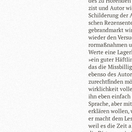
des zu Hören­den 
zist und Autor wie
Schil­de­rung der 
schen Rezen­sen­te
gebrand­markt wir
wie­der den Ver­s
ror­maß­nah­men un
Werte eine Lager­
»ein guter Häft­l
das die Miss­bil­li
ebenso des Autors
zurecht­fin­den mö
wirk­lich­keit vol­
ihn eben ein­fach 
Spra­che, aber mit 
erklä­ren wol­len
er macht dem Lese
weil es die Zeit 