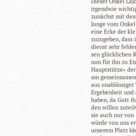
Die­ser Onkel Laj
irgend­wie wich­ti
zunächst mit dem
Junge vom Onkel 
eine Ecke der kle
zuzu­ge­ben, dass
dienst sehr feh­l
sen glück­li­chen 
nun für ihn zu En
Haupt­stütze« der 
am gemein­sa­men j
aus unab­läs­si­ge
Erge­ben­heit und 
haben, da Gott ihn
den wil­len zuteil
sie auch nur von I
würde von uns erw
unse­rem Platz ble