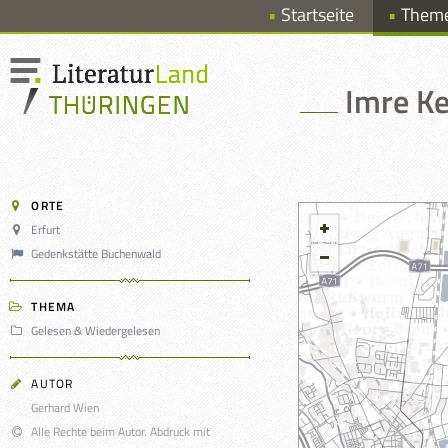
Startseite
Them
Imre Ke
ORTE
Erfurt
Gedenkstätte Buchenwald
THEMA
Gelesen & Wiedergelesen
AUTOR
Gerhard Wien
Alle Rechte beim Autor. Abdruck mit