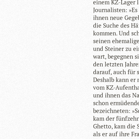
einem KZ-Lager le
Jour­na­lis­ten: »
ihnen neue Gege­b
die Suche des Häf
kom­men. Und schl
sei­nen ehe­ma­li­
und Stei­ner zu ei
wart, begeg­nen s
den letz­ten Jah­r
dar­auf, auch für 
Des­halb kann er n
vom KZ-Auf­ent­ha
und ihnen das Nac
schon ermü­den­de
bezeich­ne­ten: »S
kam der fünf­zehn
Ghetto, kam die 
als er auf ihre F