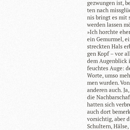
gezwun­gen ist, be
ten nach miss­glüc
nis bringt es mit 
wer­den las­sen m
»Ich horchte eher
ein Gemur­mel, ei
streck­ten Hals er
gen Kopf – vor all
dem Augen­blick ir
feuch­tes Auge: d
Worte, umso mehr,
men wur­den. Von a
ande­ren auch. Ja
die Nach­bar­schaf
hat­ten sich ver­br
auch dort bemerk
vor­sich­tig, aber
Schul­tern, Hälse,