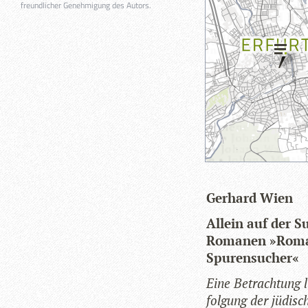
freundlicher Genehmigung des Autors.
Ger­hard Wien
Allein auf der S
Roma­nen »Roman 
Spurensucher«
Eine Betrach­tung li
fol­gung der jüdi­s