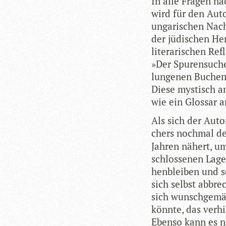
In alle Fra­gen na
wird für den Autor
unga­ri­schen Nach
der jüdi­schen Her
lite­ra­ri­schen R
»Der Spu­ren­su­c
lun­ge­nen Buchen­
Diese mys­tisch a
wie ein Glos­sar 
Als sich der Autor
chers noch­mal d
Jah­ren nähert, u
schlos­se­nen Lage
hen­blei­ben und s
sich selbst abbre
sich wunsch­ge­mä
könnte, das ver­hi
Ebenso kann es nu