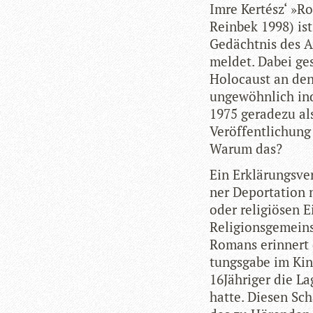
Imre Ker­tész‘ »Ro
Rein­bek 1998) ist
Gedächt­nis des Au
mel­det. Dabei ge
Holo­caust an den
unge­wöhn­lich ind
1975 gera­dezu als
Ver­öf­fent­li­chu
Warum das?
Ein Erklä­rungs­ve
ner Depor­ta­tion
oder reli­giö­sen 
Reli­gi­ons­ge­mein
Romans erin­nert 
tungs­gabe im Kin­
16Jähriger die La
hatte. Die­sen Sch