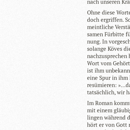
nach unse­ren Krä
Ohne diese Worte 
doch ergrif­fen. S
meint­li­che Ver­
sa­men Für­bitte 
nung. In vor­ge­sch
solange Köves die
nach­zu­spre­chen
Wort vom Gehör­te
ist ihm unbe­kann
eine Spur in ihm h
resü­mie­ren: »…d
tat­säch­lich, wir
Im Roman kommt e
mit einem gläu­bi
lin­gen wäh­rend d
hört er von Gott r