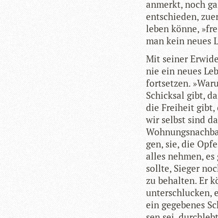
anmerkt, noch gar
ent­schie­den, zue
leben könne, »fre
man kein neues 
Mit sei­ner Erwi­
nie ein neues Le
fort­set­zen. »War
Schick­sal gibt, d
die Frei­heit gibt
wir selbst sind d
Woh­nungs­nach­ba
gen, sie, die Opf
alles neh­men, es
sollte, Sie­ger no
zu behal­ten. Er k
un­ter­schlu­cken,
ein gege­be­nes S
sen sei, durch­leb