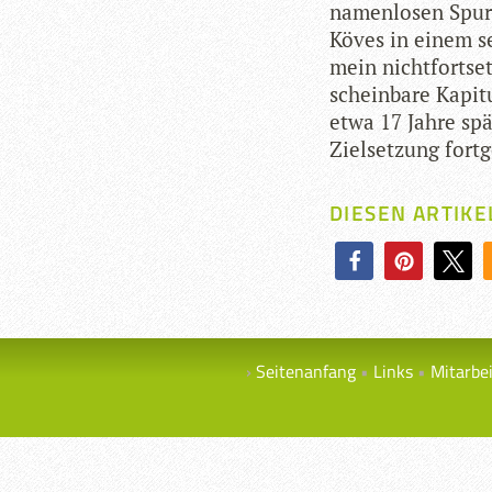
namen­lo­sen Spu­
Köves in einem se
mein nicht­fort­se
schein­bare Kapi­t
etwa 17 Jahre spä­
Ziel­set­zung fort
DIESEN ARTIKE
Seitenanfang
Links
Mitarbe