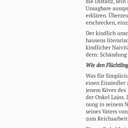
die Distanz, sein 
Unsag­bare aus­sp
erklä­ren. Über­ze
erschre­cken, ein­
Der kind­lich uns
hau­sens lite­ra­r
kind­li­cher Nai­vi
dern: Schän­dung
Wie den Flücht­lings
Was für Sim­pli­ci
einen Ein­sied­le
jenem Köves des K
der Onkel Lajos. D
nung in sei­nem N
sei­nes Vaters vo
zum Reichs­ar­beit