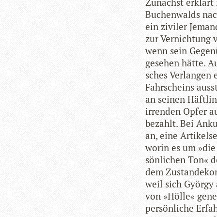
Zunächst erklärt 
Buchen­walds nach
ein zivi­ler Jema
zur Ver­nich­tung
wenn sein Gegen­
gese­hen hätte. Au
sches Ver­lan­gen 
Fahr­scheins aus­s
an sei­nen Häft­l
irren­den Opfer au
bezahlt. Bei Ankun
an, eine Arti­kel­
worin es um »die
sön­li­chen Ton« d
dem Zustan­de­kom
weil sich György a
von »Hölle« gene­r
per­sön­li­che Erf