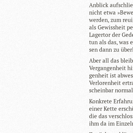
Anblick auf­schli
nicht etwa »Bewe
wer­den, zum reui­
als Gewiss­heit pe
Lager­tor der Gede
tun als das, was 
sen dann zu über
Aber all das bleib
Ver­gan­gen­heit h
gen­heit ist abwe
Ver­lo­ren­heit er
schein­bar nor­ma
Kon­krete Erfah­r
einer Kette erschü
die das ver­schlos­
ihm da im Ein­zel