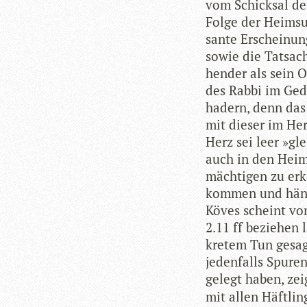
vom Schick­sal de
Folge der Heim­su­
sante Erschei­nung
sowie die Tat­sa­c
hen­der als sein 
des Rabbi im Gedä
hadern, denn das 
mit die­ser im He
Herz sei leer »gl
auch in den Heim­
mäch­ti­gen zu er
kom­men und häng
Köves scheint vom
2.11 ff bezie­hen 
kre­tem Tun gesag
jeden­falls Spu­re
ge­legt haben, zei
mit allen Häft­lin