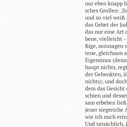
nur eben knapp hör
sches Grol­len: ‚Ji
und so viel weiß s
das Gebet der Ju
das nur eine Art d
bene, viel­leicht
ßige, sozu­sa­gen 
tene, gleich­sam a
Eigen­sinns (denn 
haupt nichts, reg
der Gehenk­ten, ü
nichts); und doch
dem das Gesicht d
schien und des­se
sam erbe­ben ließ.
jener sieg­rei­che
wie ich mich erin­
Und tat­säch­lich,