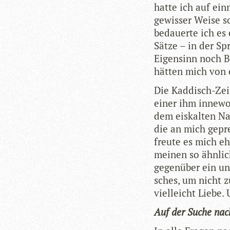
hatte ich auf ein
gewis­ser Weise s
bedau­erte ich es
Sätze – in der Sp
Eigen­sinn noch B
hät­ten mich von
Die Kad­disch-Zei­
einer ihm inne­woh
dem eis­kal­ten Na
die an mich gepre
freute es mich eh
mei­nen so ähn­li
gegen­über ein unge
sches, um nicht zu
viel­leicht Liebe
Auf der Suche nach