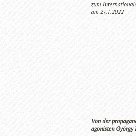
zum Inter­na­tio­na
am 27.1.2022
Von der pro­pa­gan­d
ago­nis­ten György