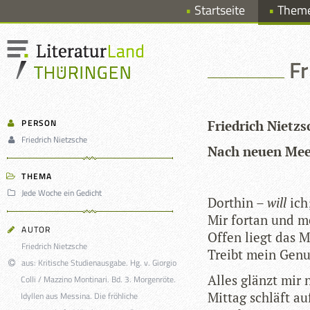
Startseite
Them
Fr
PERSON
Fried­rich Nietzs
Friedrich Nietzsche
Nach neuen Me
THEMA
Jede Woche ein Gedicht
Dort­hin –
will
ich
Mir fortan und me
AUTOR
Offen liegt das M
Friedrich Nietzsche
Treibt mein Genue
aus: Kritische Studienausgabe. Hg. v. Giorgio
Alles glänzt mir 
Colli / Mazzino Montinari. Bd. 3. Morgenröte.
Mit­tag schläft a
Idyllen aus Messina. Die fröhliche