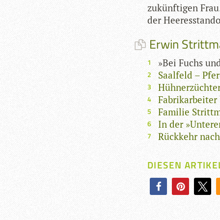
zukünf­ti­gen Frau.
der Hee­res­stand­o
Erwin Strittma
»Bei Fuchs und
Saalfeld – Pf
Hühnerzüchter
Fabrikarbeiter
Familie Stritt
In der »Unter
Rückkehr nach
DIESEN ARTIKE