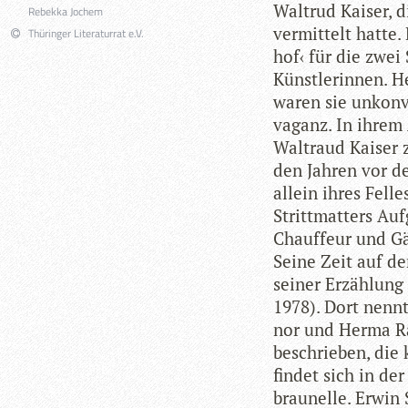
Wal­trud Kai­ser, 
Rebekka Jochem
ver­mit­telt hatte
Thüringer Literaturrat e.V.
hof‹ für die zwei
Künst­le­rin­nen. 
waren sie unkon­
va­ganz. In ihrem 
Wal­traud Kai­ser
den Jah­ren vor d
allein ihres Fel­l
Stritt­mat­ters Au
Chauf­feur und Gä
Seine Zeit auf dem 
sei­ner Erzäh­lun
1978). Dort nennt 
nor und Herma Rasu
beschrie­ben, die
fin­det sich in d
brau­nelle. Erwin 