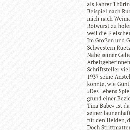
als Fah­rer Thü­ri
Bei­spiel nach Ru
mich nach Wei­mar
Rot­wurst zu hole
weil die Flei­sche
Im Gro­ßen und Ga
Schwes­tern Ruetz.
Nähe sei­ner Gelie
Arbeit­ge­be­rin­n
Schrift­stel­ler v
1937 seine Anstel­
könnte, wie Gün­th
»Des Lebens Spiel
grund einer Bezie
Tina Babe« ist das
sei­ner lau­nen­haf
für den Hel­den, 
Doch Stritt­mat­t