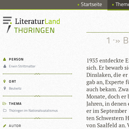
Startseite
Them
1 :
»
B
PERSON
1935 ent­deckte Er
Erwin Strittmatter
sich. Er bewarb s
Dins­la­ken, die e
gab an, Experte f
ORT
Beulwitz
auch bekam. Zwar 
Monate, doch er b
Jah­ren, in denen 
THEMA
er im Sep­tem­ber 
Thüringen im Nationalsozialismus
ten Schwes­tern H
von Saal­feld an. V
AUTOR