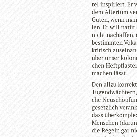
tel inspi­riert. Er
dem Alter­tum ver
Guten, wenn man 
len. Er will natür­l
nicht nach­äf­fen,
bestimm­ten Voka
kri­tisch aus­ein­a
über unser kolo­ni
chen Heft­pflas­te
ma­chen lässt.
Den allzu kor­rek­
Tugend­wäch­tern, 
che Neu­schöp­fun
gesetz­lich ver­an­k
dass über­kom­plexe
Men­schen (dar­un­t
die Regeln gar nic