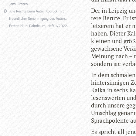
Jens Kirsten
Der in Leip­zig u
Alle Rechte beim Autor. Abdruck mit
rere Berufe. Er ist
freundlicher Genehmigung des Autors.
let­ze­rem hat er
Erstdruck in: Palmbaum, Heft 1/2022.
haben. Die­ter Kal
klei­nen und grö­ß
gewach­sene Ver­än
Mei­nung nach – ni
son­dern sie ver­b
In dem schma­len 
hin­ter­sin­ni­gen 
Kalka in sechs Kap
lesens­wer­ten und 
durch unsere gege
Umschlag genann­t
Sprach­po­lente au
Es spricht all je