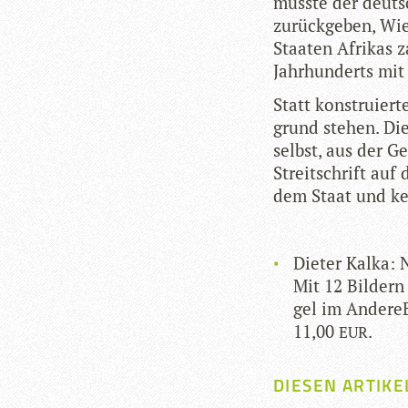
müsste der deut­sc
zurück­ge­ben, Wie
Staa­ten Afri­kas 
Jahr­hun­derts mi
Statt kon­stru­ier
grund ste­hen. Di
selbst, aus der Ge
Streit­schrift auf
dem Staat und kei
Die­ter Kalka: N
Mit 12 Bil­dern
gel im AndereBu
11,00
.
EUR
DIESEN ARTIKE