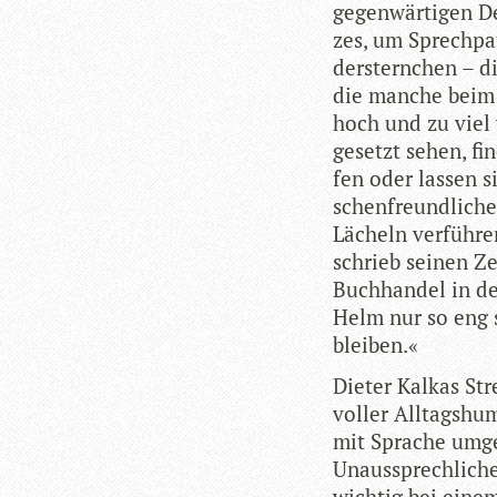
gegen­wär­ti­gen D
zes, um Sprech­pa
der­stern­chen – d
die man­che beim S
hoch und zu viel w
ge­setzt sehen, fi
fen oder las­sen 
schen­freund­li­c
Lächeln ver­füh­r
schrieb sei­nen Ze
Buch­han­del in d
Helm nur so eng s
bleiben.«
Die­ter Kalkas Stre
vol­ler All­tags­hu
mit Spra­che umge­
Unaus­sprech­li­ch
wich­tig bei eine