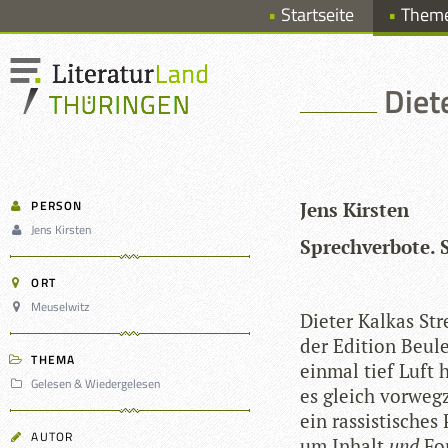
Startseite
Them
Diet
PERSON
Jens Kirs­ten
Jens Kirsten
Sprech­ver­bote.
ORT
Meuselwitz
Die­ter Kalkas Str
der Edi­tion Beu­le
THEMA
ein­mal tief Luft 
Gelesen & Wiedergelesen
es gleich vor­weg­
ein ras­sis­ti­sch
AUTOR
um Inhalt
und
Fo