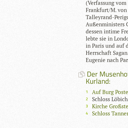
(Ver­fas­sung vom 
Frankfurt/M. von
Tal­ley­rand-Peri­
Außen­mi­nis­ters 
des­sen intime Fr
lebte sie in Lon­d
in Paris und auf 
Herr­schaft Sagan.
Euge­nie nach Par
Der Musenhof
Kurland:
Auf Burg Poste
Schloss Löbic
Kirche Großst
Schloss Tanne