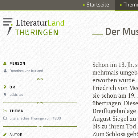
Startseite
Them
Der Mus
PERSON
Schon im 13. Jh. s
Dorothea von Kurland
mehr­mals umge­ba
erwor­ben wurde. 
Fried­rich von Me
ORT
Löbichau
sie schon am 19. 
über­tra­gen. Die
Drei­flü­gel­an­la
THEMA
August Sie­gel zu 
Literarisches Thüringen um 1800
bis zu ihrem Tod d
Zum Schloss gehör
AUTOR