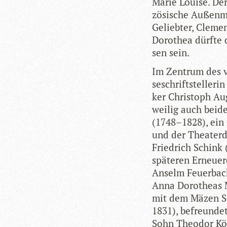
Marie Louise. Der e
zö­si­sche Außen­m
Gelieb­ter, Cle­me
Doro­thea dürfte 
sen sein.
Im Zen­trum des vo
se­schrift­stel­le
ker Chris­toph Au
wei­lig auch bei­
(1748–1828), ein no
und der Thea­ter­
Fried­rich Schink
spä­te­ren Erneue­
Anselm Feu­er­bac
Anna Doro­theas 
mit dem Mäzen Schi
1831), befreun­de
Sohn Theo­dor Kör