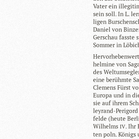
Vater ein ille­gi­
sein soll. In L. l
li­gen Bur­schen­s
Daniel von Bin­ze
Gerschau fasste s
Som­mer in Löb­i
Her­vor­he­ben­we
hel­mine von Saga
des Welt­um­seg­le
eine berühmte Sal
Cle­mens Fürst von
Europa und in die
sie auf ihrem Schl
ley­rand-Peri­gor
felde (heute Ber­
Wil­helms
. Ihr
IV
ten poln. Königs u