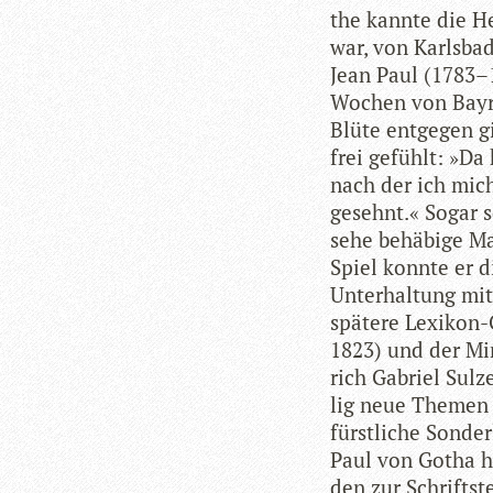
the kannte die He
war, von Karls­ba
Jean Paul (1783–
Wochen von Bay­r
Blüte ent­ge­gen gi
frei gefühlt: »Da
nach der ich mich
gesehnt.« Sogar se
sehe behä­bige M
Spiel konnte er d
Unter­hal­tung m
spä­tere Lexi­kon
1823) und der Mine
rich Gabriel Sulz
lig neue The­men 
fürst­li­che Son­
Paul von Gotha he
den zur Schrift­st