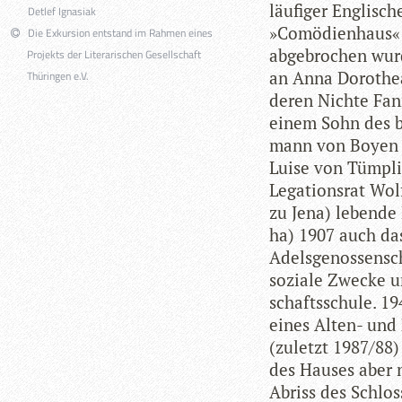
läu­fi­ger Eng­li­s
Detlef Ignasiak
»Comö­di­en­haus«
Die Exkursion entstand im Rahmen eines
abge­bro­chen wur
Projekts der Literarischen Gesellschaft
an Anna Doro­the
Thüringen e.V.
deren Nichte Fann
einem Sohn des be
mann von Boyen (
Luise von Tüm­pli
Lega­ti­ons­rat Wo
zu Jena) lebende 
ha) 1907 auch das
Adels­ge­nos­sen­s
soziale Zwe­cke un
schafts­schule. 19
eines Alten- und P
(zuletzt 1987/88) 
des Hau­ses aber 
Abriss des Schlos­