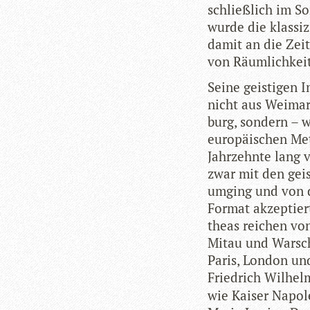
schließ­lich im S
wurde die klas­si­z
damit an die Zeit
von Räum­lich­kei
Seine geis­ti­gen
nicht aus Wei­mar
burg, son­dern – w
euro­päi­schen Met
Jahr­zehnte lang 
zwar mit den geis­
umging und von de
For­mat akzep­tie
theas rei­chen von 
Mitau und War­sch
Paris, Lon­don und
Fried­rich Wil­he
wie Kai­ser Napo­