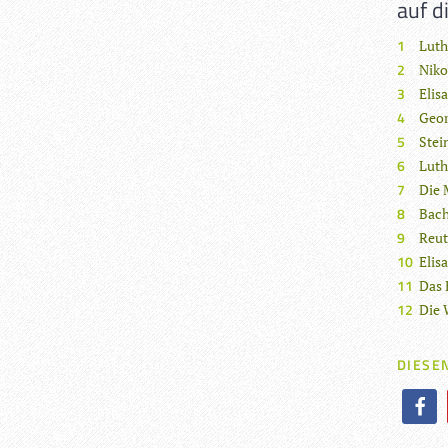
auf d
Luth
Niko
Elis
Geor
Stei
Luth
Die 
Bac
Reu
Elis
Das 
Die 
DIESEN