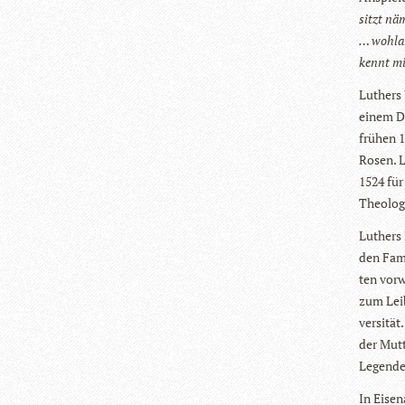
sitzt näm
… wohl­an
kennt mi
Luthers 
einem Do
frü­hen 
Rosen. Lu
1524 für
Theo­lo­g
Luthers 
den Fami
ten vor­
zum Leib
ver­si­t
der Mut­
Legen­de
In Eisen