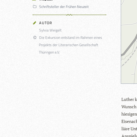
Schriftsteller der Frühen Neuzeit
AUTOR
Sylvia Weigelt
Die Exkursion entstand im Rahmen eines
Projekts der Literarischen Gesellschaft
Thüringen e.V.
Luther k
Wunsch s
hie­si­g
Eisen­ac
liäre Un
Anspie­l