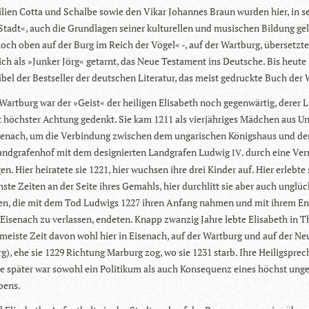
­lien Cotta und Schalbe sowie den Vikar Johan­nes Braun wur­den hier, in se
Stadt«, auch die Grund­la­gen sei­ner kul­tu­rel­len und musi­schen Bil­dung ge
hoch oben auf der Burg im Reich der Vögel« -, auf der Wart­burg, über­setzte
lich als »Jun­ker Jörg« getarnt, das Neue Tes­ta­ment ins Deut­sche. Bis heute 
­bel der Best­sel­ler der deut­schen Lite­ra­tur, das meist gedruckte Buch der 
Wart­burg war der »Geist« der hei­li­gen Eli­sa­beth noch gegen­wär­tig, derer 
t höchs­ter Ach­tung gedenkt. Sie kam 1211 als vier­jäh­ri­ges Mäd­chen aus U
en­ach, um die Ver­bin­dung zwi­schen dem unga­ri­schen Königs­haus und 
Land­gra­fen­hof mit dem desi­gnier­ten Land­gra­fen Lud­wig
. durch eine Ver
IV
­gen. Hier hei­ra­tete sie 1221, hier wuch­sen ihre drei Kin­der auf. Hier erlebte 
chste Zei­ten an der Seite ihres Gemahls, hier durch­litt sie aber auch unglück
ten, die mit dem Tod Lud­wigs 1227 ihren Anfang nah­men und mit ihrem En
Eisen­ach zu ver­las­sen, ende­ten. Knapp zwan­zig Jahre lebte Eli­sa­beth in T
 meiste Zeit davon wohl hier in Eisen­ach, auf der Wart­burg und auf der Neu
rg), ehe sie 1229 Rich­tung Mar­burg zog, wo sie 1231 starb. Ihre Hei­lig­spre­
re spä­ter war sowohl ein Poli­ti­kum als auch Kon­se­quenz eines höchst unge
bens.