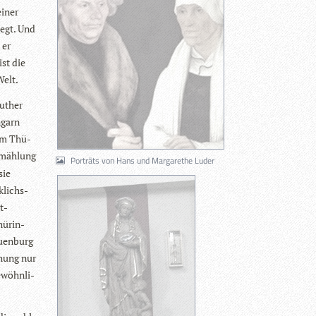
i­ner
legt. Und
 er
ist die
Welt.
Luther
ngarn
dem Thü­
­mäh­lung
Porträts von Hans und Margarethe Luder
sie
­lichs­
t­
hü­rin­
­en­burg
chung nur
­wöhn­li­