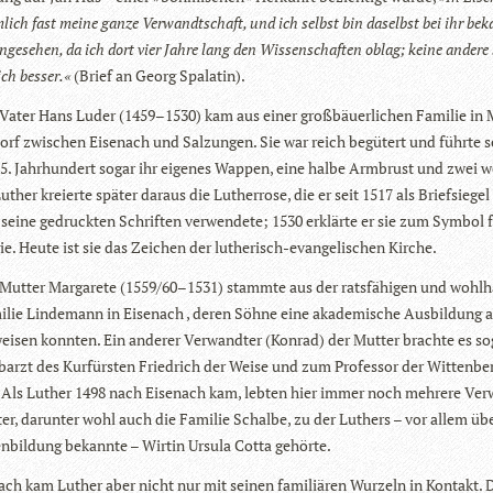
­lich fast meine ganze Ver­wandt­schaft, und ich selbst bin daselbst bei ihr be
­ge­se­hen, da ich dort vier Jahre lang den Wis­sen­schaf­ten oblag; keine andere
ch bes­ser.«
(Brief an Georg Spalatin).
Vater Hans Luder (1459–1530) kam aus einer groß­bäu­er­li­chen Fami­lie in
rf zwi­schen Eisen­ach und Sal­zun­gen. Sie war reich begü­tert und führte 
15. Jahr­hun­dert sogar ihr eige­nes Wap­pen, eine halbe Arm­brust und zwei 
ther kre­ierte spä­ter dar­aus die Luther­rose, die er seit 1517 als Brief­sie­gel
 seine gedruck­ten Schrif­ten ver­wen­dete; 1530 erklärte er sie zum Sym­bol 
ie. Heute ist sie das Zei­chen der luthe­risch-evan­ge­li­schen Kirche.
Mut­ter Mar­ga­rete (1559/60–1531) stammte aus der rats­fä­hi­gen und wohl­h
­lie Lin­de­mann in Eisen­ach , deren Söhne eine aka­de­mi­sche Aus­bil­dung a
wei­sen konn­ten. Ein ande­rer Ver­wand­ter (Kon­rad) der Mut­ter brachte es so
­arzt des Kur­fürs­ten Fried­rich der Weise und zum Pro­fes­sor der Wit­ten­ber
ät. Als Luther 1498 nach Eisen­ach kam, leb­ten hier immer noch meh­rere Ver
ter, dar­un­ter wohl auch die Fami­lie Schalbe, zu der Luthers – vor allem üb
n­bil­dung bekannte – Wir­tin Ursula Cotta gehörte.
­ach kam Luther aber nicht nur mit sei­nen fami­liä­ren Wur­zeln in Kon­takt.