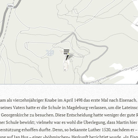
am als vier­zehn­jäh­ri­ger Knabe im April 1498 das erste Mal nach Eisen­ach.
ei­nes Vaters hatte er die Schule in Mag­de­burg ver­las­sen, um die Latein­s
en Geor­gen­kir­che zu besu­chen. Diese Ent­schei­dung hatte weni­ger der gute 
her Schule bewirkt; viel­mehr war es wohl die Über­le­gung, dass Mar­tin hier
ter­stüt­zung erhof­fen durfte. Denn, so bekannte Luther 1520, nach­dem er –
ung auf Jan Hus – einer »böh­mi­schen« Her­kunft bezich­tigt wurde,
»In Eise