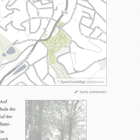
©
OpenStreetMap
contributors
Karte verkleinern
 Auf
chule der
Ruf der
 fami­
 in
n­ach