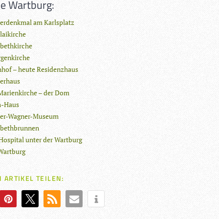
ie Wartburg:
erdenkmal am Karlsplatz
laikirche
abethkirche
genkirche
nhof – heute Residenzhaus
erhaus
Marienkirche – der Dom
h-Haus
ter-Wagner-Museum
abethbrunnen
Hospital unter der Wartburg
Wartburg
 ARTIKEL TEILEN: