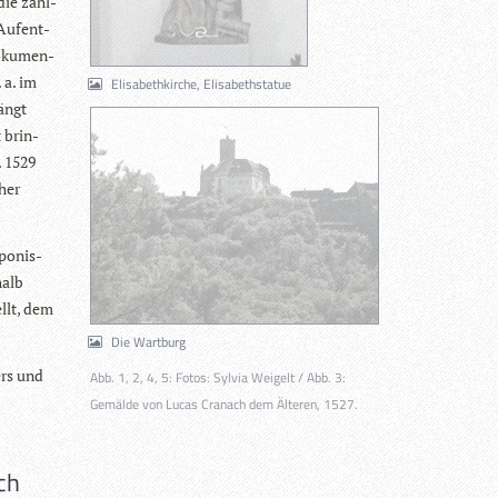
die zahl­
Auf­ent­
doku­men­
 a. im
Elisabethkirche, Elisabethstatue
ängt
t brin­
. 1529
cher
po­nis­
halb
ellt, dem
Die Wartburg
ers und
Abb. 1, 2, 4, 5: Fotos: Sylvia Weigelt / Abb. 3:
Gemälde von Lucas Cranach dem Älteren, 1527.
ch