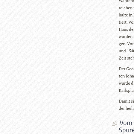
Wäh­rend
rei­chen
halte in
tiert. V
Haus der
wor­den 
gen. Von
und 1540
Zeit ste
Der Geor
ten Johan
wurde das
Karlspla
Damit si
der hei­
Vom »
Spure