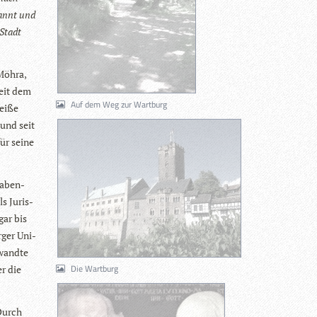
kannt und
 Stadt
 Möhra,
seit dem
Auf dem Weg zur Wartburg
weiße
 und seit
für seine
a­ben­
ls Juris­
gar bis
­ger Uni­
­wandte
Die Wartburg
er die
 Durch