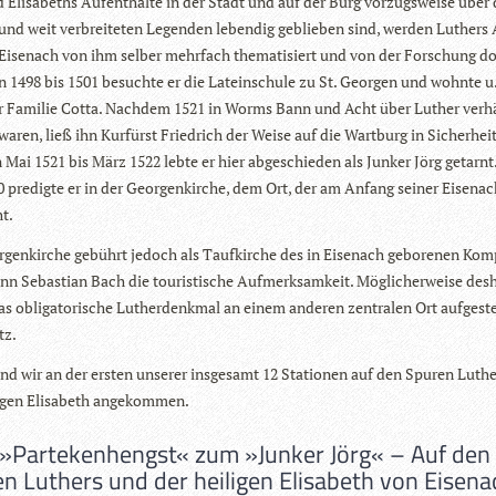
 Eli­sa­beths Auf­ent­halte in der Stadt und auf der Burg vor­zugs­weise über 
 und weit ver­brei­te­ten Legen­den leben­dig geblie­ben sind, wer­den Luthers 
 Eisen­ach von ihm sel­ber mehr­fach the­ma­ti­siert und von der For­schung 
on 1498 bis 1501 besuchte er die Latein­schule zu St. Geor­gen und wohnte u.
 Fami­lie Cotta. Nach­dem 1521 in Worms Bann und Acht über Luther ver­h
waren, ließ ihn Kur­fürst Fried­rich der Weise auf die Wart­burg in Sicher­hei
 Mai 1521 bis März 1522 lebte er hier abge­schie­den als Jun­ker Jörg getarnt
 pre­digte er in der Geor­gen­kir­che, dem Ort, der am Anfang sei­ner Eisen­a
ht.
­gen­kir­che gebührt jedoch als Tauf­kir­che des in Eisen­ach gebo­re­nen Kom­
n Sebas­tian Bach die tou­ris­ti­sche Auf­merk­sam­keit. Mög­li­cher­weise des­
 obli­ga­to­ri­sche Luther­denk­mal an einem ande­ren zen­tra­len Ort auf­ge­st
tz.
nd wir an der ers­ten unse­rer ins­ge­samt 12 Sta­tio­nen auf den Spu­ren Luth
li­gen Eli­sa­beth angekommen.
Partekenhengst« zum »Junker Jörg« – Auf den
n Luthers und der heiligen Elisabeth von Eisena