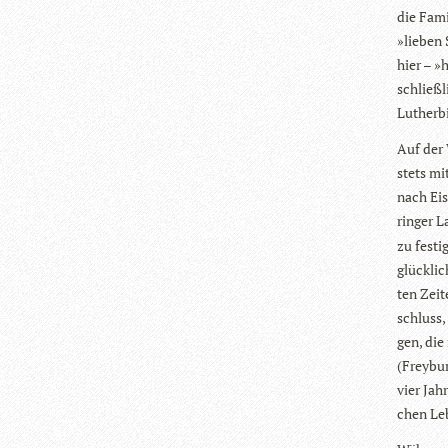
die Fami
»lie­ben 
hier – »
schließ­
Luther­bi
Auf der 
stets mi
nach Eis
rin­ger 
zu fes­ti
glück­li
ten Zei­
schluss, 
gen, die
(Frey­bu
vier Jah
chen Le