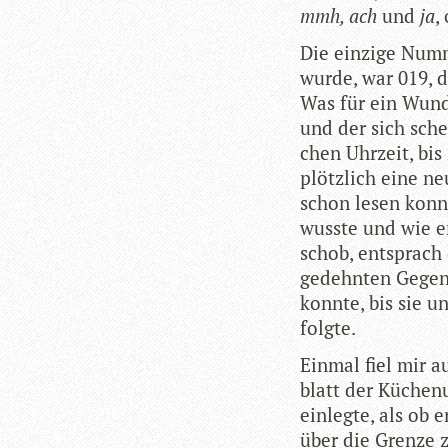
mmh, ach
und
ja
,
Die ein­zige Num­
wurde, war 019, d
Was für ein Wun­
und der sich schei
chen Uhr­zeit, bi
plötz­lich eine n
schon lesen konnt
wusste und wie er
schob, ent­sprach 
gedehn­ten Gegen­
konnte, bis sie u
folgte.
Ein­mal fiel mir a
blatt der Küchen­
ein­legte, als ob 
über die Grenze z