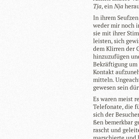
Tja
, ein
Nja
herau
In ihrem Seuf­zen
weder mir noch ir
sie mit ihrer Sti
leis­ten, sich gew
dem Klir­ren der 
hin­zu­zu­fü­gen u
Bekräf­ti­gung um
Kon­takt auf­zu­ne
mit­teln. Unge­ac
gewe­sen sein dürf
Es waren meist r
Tele­fo­nate, die 
sich der Besu­che
ßen bemerk­bar g
rascht und gelei­t
mar­schierte und