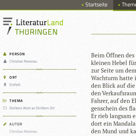
Startseite
Them
PERSON
Beim Öff­nen des 
Christian Rosenau
klei­nen Hebel für
zur Seite um dem 
Wach­turm hatte ic
ORT
Eisfeld
den Blick auf die P
den Ver­kaufs­rau
Fah­rer, auf den E
THEMA
gen­schein des fla
Dichters Wort an Dichters Ort
Er rieb lang­sam e
dort ein Man­dala
AUTOR
den Mund und kau
Christian Rosenau