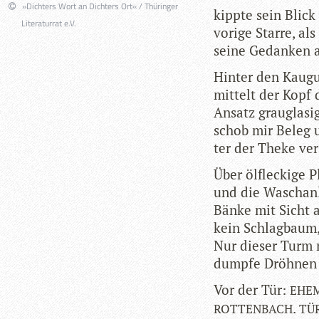
»Dichters Wort an Dichters Ort« / Thüringer
kippte sein Blick 
Literaturrat e.V.
vorige Starre, al
seine Gedan­ken 
Hin­ter den Kau­
mit­telt der Kopf 
Ansatz grau­gla­si
schob mir Beleg u
ter der Theke ve
Über ölfle­ckige P
und die Wasch­an­l
Bänke mit Sicht 
kein Schlag­baum,
Nur die­ser Turm
dumpfe Dröh­nen
Vor der Tür:
EHE
.
ROTTENBACH
TÜ