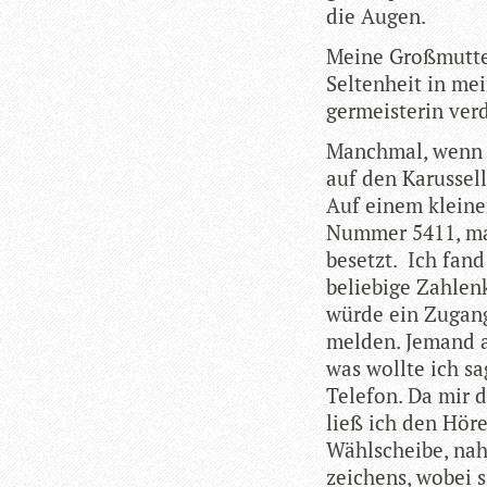
die Augen.
Meine Groß­mutter
Sel­ten­heit in me
ger­meis­te­rin ve
Manch­mal, wenn i
auf den Karus­sel
Auf einem klei­n
Num­mer 5411, ma
besetzt. Ich fand 
belie­bige Zah­len
würde ein Zugang
mel­den. Jemand a
was wollte ich sa
Tele­fon. Da mir d
ließ ich den Hörer
Wähl­scheibe, na
zei­chens, wobei s