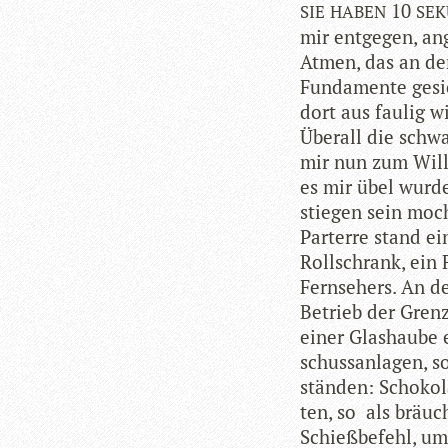
10
SIE
HABEN
SE
mir ent­ge­gen, ang
Atmen, das an den
Fun­da­mente gesi
dort aus fau­lig w
Über­all die schwar
mir nun zum Will­
es mir übel wurde
stie­gen sein moc
Par­terre stand ei
Roll­schrank, ein
Fern­se­hers. An
Betrieb der Grenz­
einer Glas­haube 
schuss­an­la­gen, s
stän­den: Scho­ko­
ten, so als bräuch
Schieß­be­fehl, um