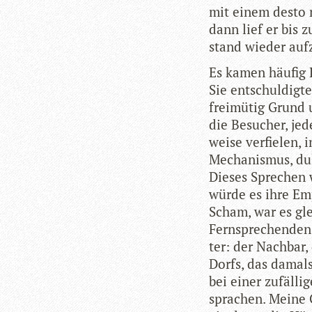
mit einem desto na
dann lief er bis z
stand wie­der auf
Es kamen häu­fig 
Sie ent­schul­dig
frei­mü­tig Grund
die Besu­cher, jed
weise ver­fie­len, 
Mecha­nis­mus, dul
Die­ses Spre­chen
würde es ihre Emp­
Scham, war es gl
Fern­spre­chen­den
ter: der Nach­bar,
Dorfs, das damals
bei einer zufäl­l
spra­chen. Meine