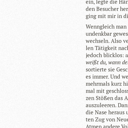
ein, legte die Hä
den Besu­cher her
ging mit mir in d
Wenn­gleich man 
undenk­bar gewe­
wech­seln. Also ve
len Tätig­keit nac
jedoch blick­los:
u
weißt du, wann de
sor­tierte sie Ge
es immer. Und we
mehr­mals kurz hi
mal mit geschlos­
zen Stö­ßen das Au
aus­zu­lee­ren. Da
die Nase her­aus 
ten Zug von Neuem
Atmen andere Voka