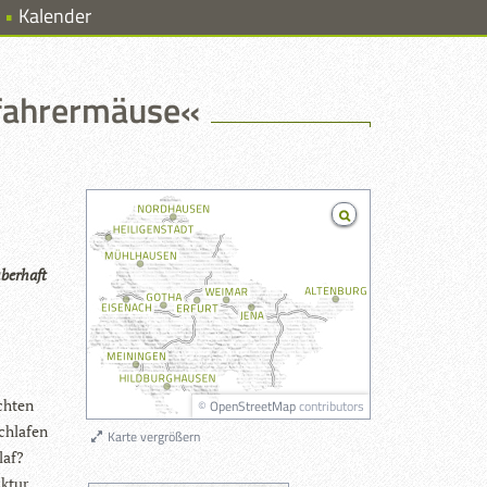
Kalender
nfahrermäuse«
ber­haft
ch­ten
©
OpenStreetMap
contributors
chla­fen
Karte vergrößern
laf?
­tur,