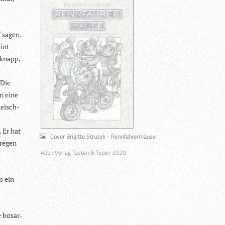
f sagen.
int
 knapp,
 Die
n eine
leisch­
. Er hat
Cover Brigitte Struzyk - Rennfahrermäuse
re­gen
Abb.: Verlag Tasten & Typen 2020.
s ein
 bös­ar­