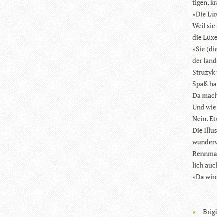
ti­gen, k
»Die Lüx
Weil sie 
die Lüxe
»Sie (di
der lan­
Stru­zyk
Spaß ha
Da macht
Und wie 
Nein. Et
Die Illu
wun­der­v
Renn­maus
lich au
»Da wird
Bri­g