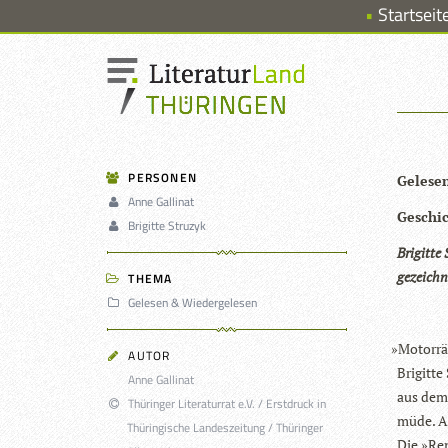
Startseit
PERSONEN
Gele­se
Anne Gallinat
Geschi
Brigitte Struzyk
Bri­gitte
gezeichn
THEMA
Gelesen & Wiedergelesen
»
Motor­rä
AUTOR
Bri­gitt
Anne Gallinat
aus dem 
Thüringer Literaturrat e.V. / Erstdruck in
müde. Ab
Thüringische Landeszeitung / Thüringer
Die »Ren