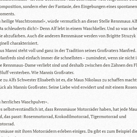
om­po­si­tion, son­dern eher der Fan­ta­sie, den Ein­ge­bun­gen eines spon­ta­nen
oments.
 hei­lige Wasch­trom­mel«, würde ver­mut­lich an die­ser Stelle Renn­maus Al
a schleu­derts dich!« Denn Alf lebt in einem Wasch­kel­ler. Und so was sche
ie abzu­fär­ben. Auch die ande­ren Renn­mäuse wer­den von Bri­gitte Stru­zyk
gi­nell charakterisiert.
s Manni steht voll und ganz in der Tra­di­tion sei­nes Groß­va­ters Man­fred.
n­freds sind ein­fach immer die schnells­ten – zumin­dest, wenn sie nicht i
che Renn­maus-Dame ver­liebt sind und des­halb zwi­schen den Zäh­nen des F
Bluff verster­ben. Wie Man­nis Großvater.
e zu Alfs Schwes­ter Eli­sa­beth ist es, die Maus Niko­laus zu schaf­fen macht
ck als Man­nis Groß­va­ter. Seine Liebe wird erwi­dert und mit einem Rosen­
.
 herr­li­ches Waschpulver«.
s selbst­ver­ständ­lich ist, dass Renn­mäuse Motor­rä­der haben, hat jede Mau
, das passt: Rosen­mo­tor­rad, Kro­ko­dil­mo­tor­rad, Tiger­mo­tor­rad und
torrad.
­mäuse mit ihren Motor­rä­dern erle­ben eini­ges. Da gibt es zum Bei­spiel die