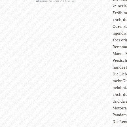
Allgemeine vom 23.4.2020.
kei­ner K
Erzählm
»Ach, du
Oder: »D
irgend­w
aber ori­
Renn­mau
Manni-Ma
Per­si­s
hun­des 
Die Lieb
mehr Glü
belohnt
»Ach, du
Und da e
Motor­rad
Pandamo
Die Renn