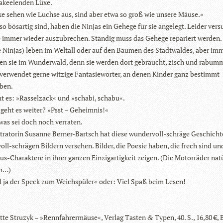
ra­kee­len­den Lüxe.
e sehen wie Luchse aus, sind aber etwa so groß wie unsere Mäuse.«
so bös­ar­tig sind, haben die Nin­jas ein Gehege für sie ange­legt. Lei­der ver­s
 immer wie­der aus­zu­bre­chen. Stän­dig muss das Gehege repa­riert werden.
e Nin­jas) leben im Welt­all oder auf den Bäu­men des Stadt­wal­des, aber im
den sie im Wun­der­wald, denn sie wer­den dort gebraucht, zisch und rabum
 ver­wen­det gerne wit­zige Fan­ta­sie­wör­ter, an denen Kin­der ganz bestimmt
ben.
 es: »Ras­selz­ack« und »schabi, schabu«.
geht es wei­ter? »Psst – Geheimnis!«
was sei doch noch verraten.
s­tra­to­rin Susanne Ber­ner-Bartsch hat diese wun­der­voll-schräge Geschicht
oll-schrä­gen Bil­dern ver­se­hen. Bil­der, die Poe­sie haben, die frech sind un
-Cha­rak­tere in ihrer gan­zen Ein­zig­ar­tig­keit zei­gen. (Die Motor­rä­der nat
ch…)
 ja der Speck zum Weich­spü­ler« oder: Viel Spaß beim Lesen!
itte Stru­zyk – »Renn­fah­rer­mäuse«, Ver­lag Tas­ten
Typen, 40. S., 16,80 €,
&