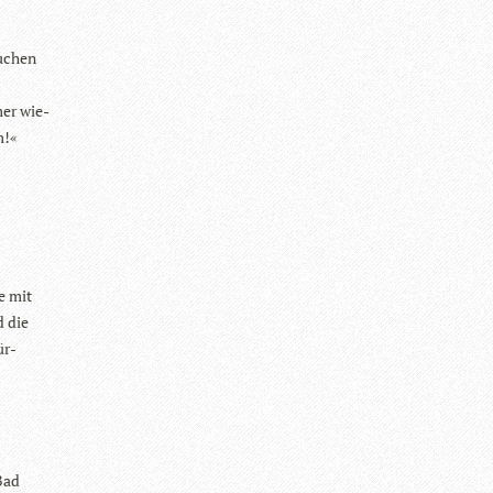
u­chen
mer wie­
m!«
e mit
d die
ür­
 Bad