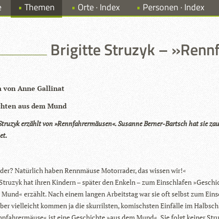
e
Themen
Orte · Index
Personen · Index
Brigitte Struzyk – »Ren
n von Anne Gallinat
ch­ten aus dem Mund
 Stru­zyk erzählt von »Renn­fah­rer­mäu­sen«. Susanne Ber­ner-Bartsch hat sie zau­
et.
­der? Natür­lich haben Renn­mäuse Motor­ra­der, das wis­sen wir!«
e Stru­zyk hat ihren Kin­dern – spä­ter den Enkeln – zum Ein­schla­fen »Geschi
Mund« erzählt. Nach einem lan­gen Arbeits­tag war sie oft selbst zum Ein­s
er viel­leicht kom­men ja die skur­rils­ten, komischs­ten Ein­fälle im Halbsch
n­fah­rer­mäuse« ist eine Geschichte »aus dem Mund«. Sie folgt kei­ner Struk