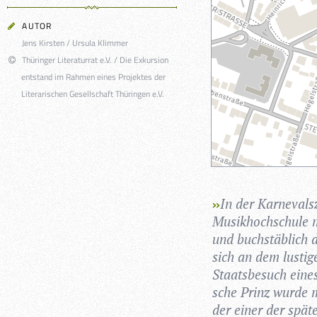
AUTOR
Jens Kirsten / Ursula Klimmer
Thüringer Literaturrat e.V. / Die Exkursion
entstand im Rahmen eines Projektes der
Literarischen Gesellschaft Thüringen e.V.
In der Kar­ne­vals­
Musik­hoch­schule m
und buch­stäb­lich d
sich an dem lus­ti
Staats­be­such ein
sche Prinz wurde m
der einer der spä­t