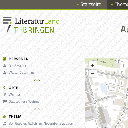
Startseite
Them
A
PERSONEN
René Halkett
Walter Determann
ORTE
Weimar
Stadtschloss Weimar
THEMA
Von Goethes Tod bis zur Novemberrevolution