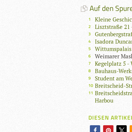
Auf den Spure
Kleine Geschic
Lisztstraße 21
Gutenbergstraß
Isadora Dunca
Wittumspalais
Weimarer Mas
Kegelplatz 5 
Bauhaus-Werks
Student am W
Breitscheid-S
Breitscheidst
Harbou
DIESEN ARTIKE