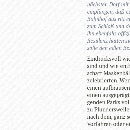
nächs­ten Dorf mit 
emp­fan­gen, daß es
Bahn­hof aus ritt e
zum Schloß und der
ihn eben­falls offi­z
Resi­denz hat­ten s
solle den edlen Be
Ein­drucks­voll wi
sind und wie enthu­
schaft Mas­ken­bäl
zele­brier­ten. W
einen auf­brau­sen
einen aus­ge­präg
gen­den Parks volk
zu Plun­ders­wei­le
nach dem, ganz so
Vor­fah­ren oder e