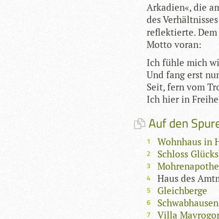
Arka­dien«, die am
des Ver­hält­nis­se
reflek­tierte. Dem
Motto voran:
Ich fühle mich w
Und fang erst nun
Seit, fern vom Tr
Ich hier in Frei­h
Auf den Spure
Wohnhaus in 
Schloss Glück
Mohrenapothe
Haus des Amtm
Gleichberge
Schwabhausen
Villa Mavrogo