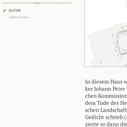
AUTOR
Lothar Ehrlich
In die­sem Haus w
ker Johann Peter U
chen Kom­mis­sion 
dem Tode des Her­
schen Land­schaft
Gedicht schrieb (
zierte er dann di