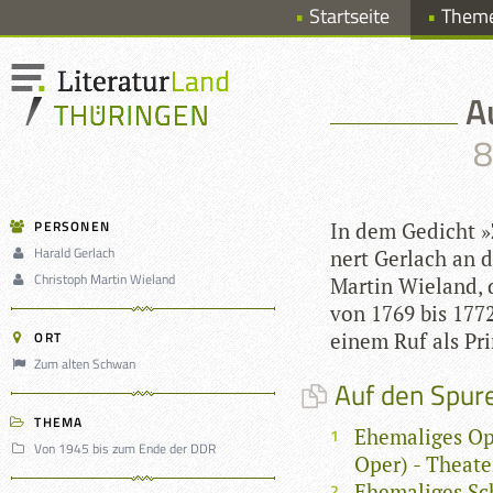
Startseite
Them
A
8
PERSONEN
In dem Gedicht »
Harald Gerlach
nert Ger­lach an d
Christoph Martin Wieland
Mar­tin Wie­land, 
von 1769 bis 1772 a
ORT
einem Ruf als Prin
Zum alten Schwan
Auf den Spure
THEMA
Ehemaliges Op
Von 1945 bis zum Ende der DDR
Oper) - Theate
Ehemaliges Sch