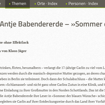
e
Themen
Orte · Index
Personen · Index
Antje Babendererde – »Sommer 
e ohne Effektlack
n von Klaus Jäger
trin­ken, flir­ten, her­um­al­bern – ver­langt die 17-jäh­rige Car­lin zu viel vom
n­zen wer­den durch die manisch-depres­sive Mut­ter gezo­gen, an deren chao
ben in Ber­lin sie teil­nimmt. Doch dann der Schul­ab­schluss – die Mut­te
em »Schla­mas­sel« und nicht ganz ohne Car­lins Zutun in eine Kli­nik, und C
ine Ein­la­dung zu ihrer Groß­mutter in den Nor­den Schott­lands. Das ist die
 die Antje Baben­der­erde ihre Leser in »Som­mer der blauen Wün­sche« schic
eglei­ten sie Car­lin auf ihrer Ent­de­ckungs­reise durch das Land ihrer Vorfa