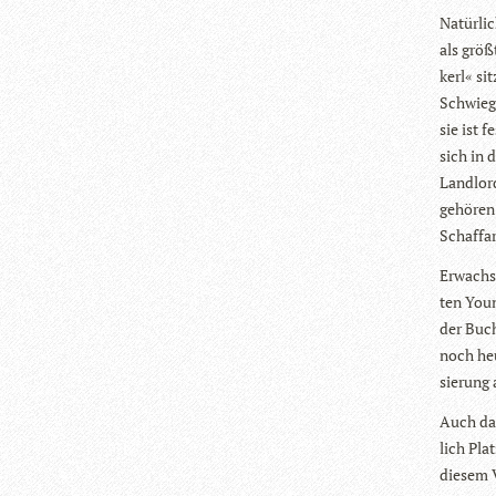
Natür­li
als größ
kerl« sit
Schwie­g
sie ist f
sich in 
Landlord
gehö­ren 
Schaf­fa
Erwach­s
ten Youn
der Buch
noch heu
sie­rung
Auch das
lich Pla
die­sem 