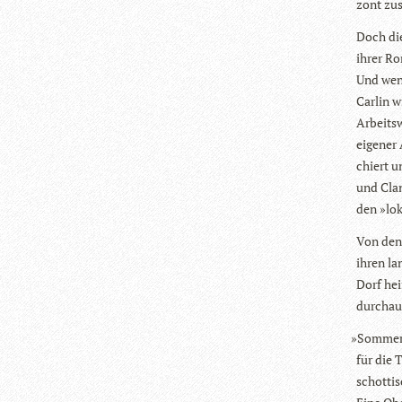
zont zu
Doch die 
ihrer Ro
Und wenn
Car­lin 
Arbeits­
eige­ner
chiert u
und Clan
den »lok
Von den 
ihren lan
Dorf hei
durch­a
»
Som­mer 
für die 
schot­ti