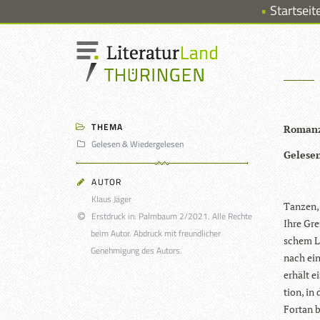
Startseit
THEMA
Romanz
Gelesen & Wiedergelesen
Gele­se
AUTOR
Klaus Jäger
Tan­zen, 
Erstdruck in: Palmbaum 2/2021. Alle Rechte
Ihre Gre
beim Autor. Abdruck mit freundlicher
schem Le
Genehmigung des Autors.
nach ein
erhält e
tion, in
Fortan b