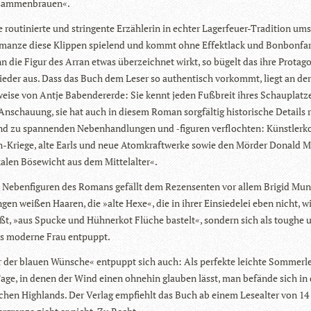
sammenbrauen«.
rou­ti­nierte und strin­gente Erzäh­le­rin in ech­ter Lager­feuer-Tra­di­tion ums
manze diese Klip­pen spie­lend und kommt ohne Effekt­lack und Bon­bon­far
 die Figur des Arran etwas über­zeich­net wirkt, so bügelt das ihre Prot­ago­
wie­der aus. Dass das Buch dem Leser so authen­tisch vor­kommt, liegt an der
weise von Antje Baben­der­erde: Sie kennt jeden Fuß­breit ihres Schau­plat­z
 Anschau­ung, sie hat auch in die­sem Roman sorg­fäl­tig his­to­ri­sche Details
nd zu span­nen­den Neben­hand­lun­gen und ‑figu­ren ver­floch­ten: Künst­ler­ko­
-Kriege, alte Earls und neue Atom­kraft­werke sowie den Mör­der Donald
a­len Böse­wicht aus dem Mittelalter«.
Neben­fi­gu­ren des Romans gefällt dem Rezen­sen­ten vor allem Bri­gid Mu
­gen wei­ßen Haa­ren, die »alte Hexe«, die in ihrer Ein­sie­de­lei eben nicht, w
ßt, »aus Spu­cke und Hüh­ner­kot Flü­che bas­telt«, son­dern sich als toughe 
us moderne Frau entpuppt.
der blauen Wün­sche« ent­puppt sich auch: Als per­fekte leichte Som­mer­le
Tage, in denen der Wind einen ohne­hin glau­ben lässt, man befände sich in
­schen High­lands. Der Ver­lag emp­fiehlt das Buch ab einem Lese­al­ter von 14 