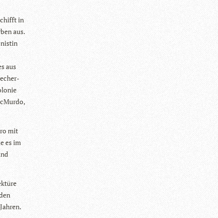
chifft in
­ben aus.
nis­tin
es aus
 recher­
lo­nie
 McMurdo,
nro mit
ie es im
und
k­türe
 den
Jah­ren.