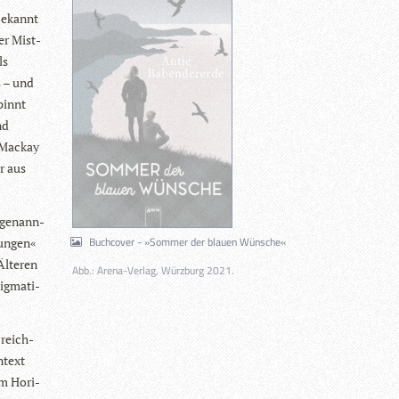
 bekannt
ter Mist­
ls
s – und
spinnt
nd
n Mackay
er aus
oge­nann­
Buchcover - »Sommer der blauen Wünsche«
un­gen«
Älte­ren
Abb.: Arena-Verlag, Würzburg 2021.
g­ma­ti­
 reich­
­text
am Hori­