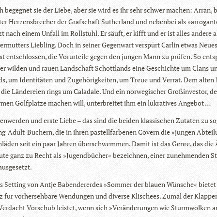
ch begeg­net sie der Liebe, aber sie wird es ihr sehr schwer machen: Arran,
­ter Her­zens­bre­cher der Graf­schaft Suther­land und neben­bei als »arro­gan­
zt nach einem Unfall im Roll­stuhl. Er säuft, er kifft und er ist alles andere a
er­mut­ters Lieb­ling. Doch in sei­ner Gegen­wart ver­spürt Car­lin etwas Neue
est ent­schlos­sen, die Vor­ur­teile gegen den jun­gen Mann zu prü­fen. So ent­
der wil­den und rauen Land­schaft Schott­lands eine Geschichte um Clans u
s, um Iden­ti­tä­ten und Zuge­hö­rig­kei­ten, um Treue und Ver­rat. Dem alte
die Län­de­reien rings um Cala­dale. Und ein nor­we­gi­scher Groß­in­ves­tor, d
r­men Golf­plätze machen will, unter­brei­tet ihm ein lukra­ti­ves Angebot …
en­wer­den und erste Liebe – das sind die bei­den klas­si­schen Zuta­ten zu s
g-Adult-Büchern, die in ihren pas­tell­far­be­nen Covern die »jun­gen Abtei­l
­lä­den seit ein paar Jah­ren über­schwem­men. Damit ist das Genre, das die 
te ganz zu Recht als »Jugend­bü­cher« bezeich­nen, einer zuneh­men­den Sti
 ausgesetzt.
 Set­ting von Antje Baben­der­er­des »Som­mer der blauen Wün­sche« bie­tet
tz für vor­her­seh­bare Wen­dun­gen und diverse Kli­schees. Zumal der Klap­pen
Ver­dacht Vor­schub leis­tet, wenn sich »Ver­än­de­run­gen wie Sturm­wol­ken 