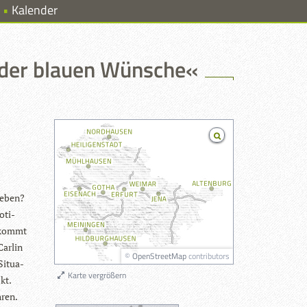
Kalender
der blauen Wünsche«
 Leben?
­ti­
r kommt
ar­lin
©
OpenStreetMap
contributors
 Situa­
Karte vergrößern
kt.
hren.