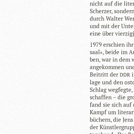
nicht auf die lite­
Scher­zer, son­der
durch Wal­ter Wer­
und mit der Unter
eine über vier­zig­
1979 erschien ihr
saal«, beide im Au
ben, war in dem wi
ange­kom­men und
Bei­tritt der
i
DDR
lage und den ost
Schlag weg­fegte, 
schaf­fen – die gr
fand sie sich auf
Kampf um lite­ra­r
bü­chern, die Jens
der Künst­ler­gru