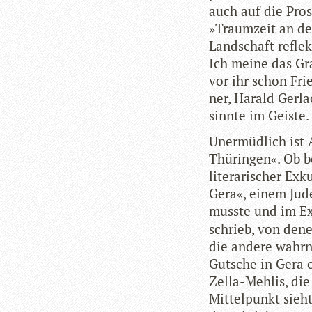
auch auf die Pro­s
»Traum­zeit an de
Land­schaft reflek
Ich meine das Gra
vor ihr schon Frie
ner, Harald Ger­lac
sinnte im Geiste.
Uner­müd­lich ist 
Thü­rin­gen«. Ob 
lite­ra­ri­scher E
Gera«, einem Juden
musste und im Ex
schrieb, von denen
die andere wahr­n
Gut­sche in Gera o
Zella-Meh­lis, die 
Mit­tel­punkt sieh