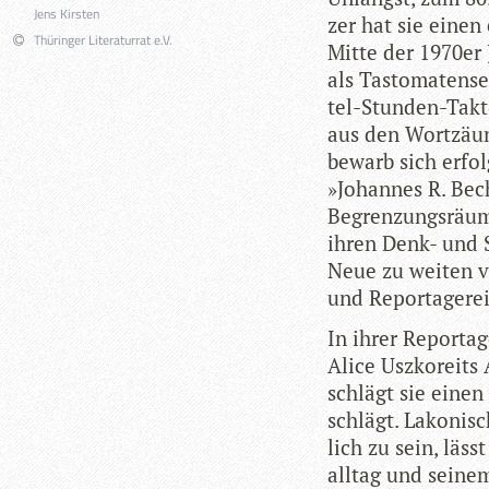
Jens Kirsten
zer hat sie einen 
Thüringer Literaturrat e.V.
Mitte der 1970er 
als Tasto­ma­ten­se
tel-Stun­den-Takt«
aus den Wort­zäu­ne
bewarb sich erfolg­
»Johan­nes R. Bec
Begren­zungs­räum
ihren Denk- und S
Neue zu wei­ten ve
und Repor­ta­ge­r
In ihrer Repor­ta
Alice Uszko­r­eits
schlägt sie einen
schlägt. Lako­nisc
lich zu sein, läs
all­tag und sei­n