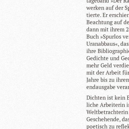
ta­ge­band »Der Ra
wer­ken auf der Sp
tierte. Er erschi
Beach­tung auf de
dann mit ihrem 20
Buch »Spur­los ver
Uran­ab­baus«, da
ihre Biblio­gra­ph
Gedichte und Ged
mehr Geld ver­die­
mit der Arbeit für 
Jahre bis zu ihre
end­aus­gabe ver­an
Dich­ten ist kein 
li­che Arbei­te­rin
Welt­be­trach­te­ri
Gesche­hende, das
poe­tisch zu refle