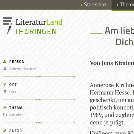
Startseite
Them
Am lieb
Dich
PERSON
Von Jens Kirste
Annerose Kirchner
Anne­rose Kirch­n
ORT
Her­mann Hesse. D
Gera
geschenkt, um aus
poli­tisch kon­no­
THEMA
1989, und zugleic
Aktuelles
denn je prägt.
AUTOR
Unlängst, zum 80. 