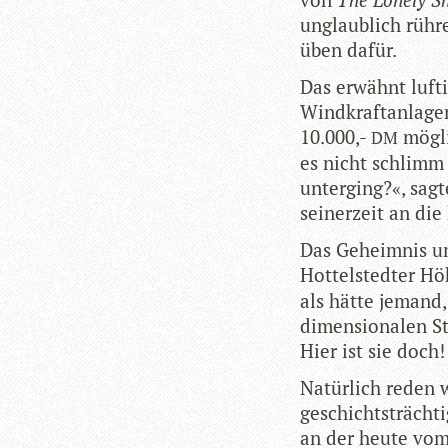
unglaub­lich rüh­r
üben dafür.
Das erwähnt luf­t
Wind­kraft­an­la­g
10.000,-
mög­l
DM
es nicht schlimm 
unter­ging?«, sag­t
sei­ner­zeit an di
Das Geheim­nis um
Hot­tel­sted­ter 
als hätte jemand,
di­men­sio­na­len S
Hier ist sie doch! 
Natür­lich reden 
geschichts­träch­t
an der heute vom 