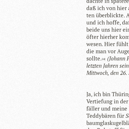
dachte in spä­te­r
daß ich von hier a
ten über­blickte.
und ich hoffe, daß
beide uns hier ei
öfter hier­her k
we­sen. Hier fühl
die man vor Auge
sollte.‹«
(Johann P
letz­ten Jah­ren se
Mitt­woch, den 26.
Ja, ich bin Thü­rin
Ver­tie­fung in de
fäl­ler und meine 
Ted­dy­bä­ren für
S
baum­glas­ku­gel­b