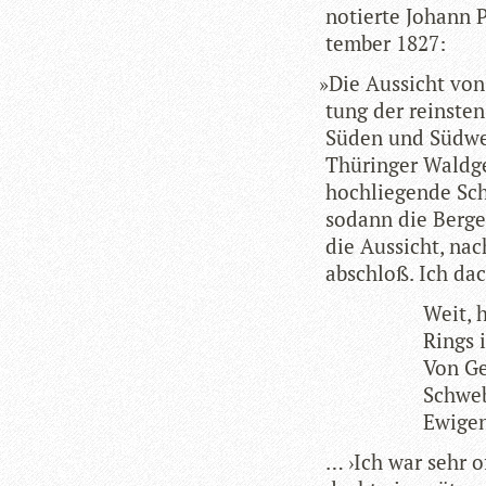
notierte Johann 
tem­ber 1827:
»
Die Aus­sicht von 
tung der reins­ten
Süden und Süd­we
Thü­rin­ger Wald­g
hoch­lie­gende Sc
sodann die Berge 
die Aus­sicht, na
abschloß. Ich dac
Weit, h
Rings 
Von Ge
Schweb
Ewi­ge
… ›Ich war sehr of