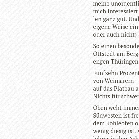
meine unor­dent­li
mich inter­es­siert
len ganz gut. Und 
eigene Weise ein 
oder auch nicht) 
So einen beson­de
Ott­s­tedt am Berg
engen Thü­rin­gen
Fünf­zehn Pro­ze
von Wei­ma­rern – 
auf das Pla­teau am
Nichts für schwe
Oben weht immer 
Süd­wes­ten ist fr
dem Koh­le­ofen o
wenig die­sig ist.
leh­rer in den Ach