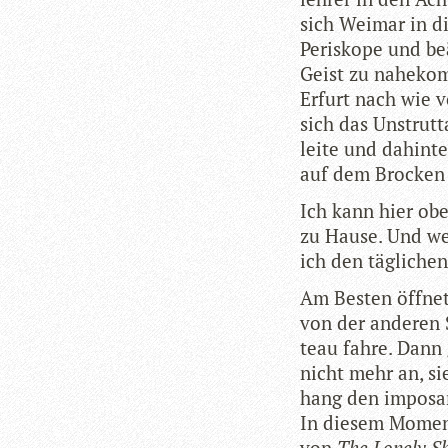
sich Wei­mar in d
Peri­skope und be
Geist zu nahe­kom
Erfurt nach wie v
sich das Unstrut­t
leite und dahin­t
auf dem Bro­cken d
Ich kann hier ob
zu Hause. Und wen
ich den täg­li­che
Am Bes­ten öff­ne
von der ande­ren S
teau fahre. Dann g
nicht mehr an, si
hang den impo­san
In die­sem Moment
von
The Lonely Sh