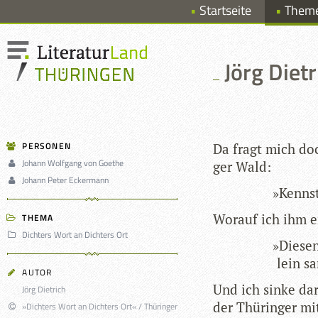
Startseite
Them
Jörg Diet
PERSONEN
Da fragt mich doc
Johann Wolfgang von Goethe
ger Wald:
Johann Peter Eckermann
»
Kennst
Wor­auf ich ihm 
THEMA
Dichters Wort an Dichters Ort
»
Die­se
lein sa
AUTOR
Und ich sinke dar­
Jörg Dietrich
der Thü­rin­ger m
»Dichters Wort an Dichters Ort« / Thüringer