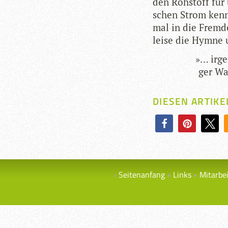
den Roh­stoff für u
schen Strom ken­n
mal in die Fremde
leise die Hymne 
»
… irge
ger Wa
DIESEN ARTIKE
Seitenanfang
Links
Mitarbe