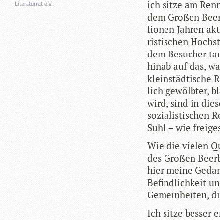
ich sitze am Renn
Literaturrat e.V.
dem Gro­ßen Beer­b
lio­nen Jah­ren ak
ris­ti­schen Hoch­
dem Besu­cher tau
hinab auf das, was
klein­städ­ti­sche
lich gewölb­ter, b
wird, sind in dies
sozia­lis­ti­schen 
Suhl – wie frei­ge
Wie die vie­len Q
des Gro­ßen Beer­b
hier meine Gedan­
Befind­lich­keit u
Gemein­hei­ten, di
Ich sitze bes­ser