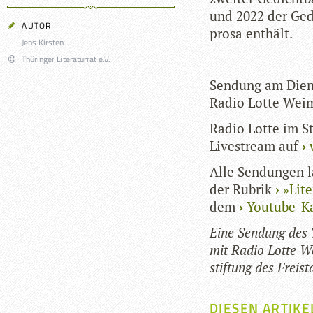
und 2022 der Gedi
AUTOR
prosa enthält.
Jens Kirsten
Thüringer Literaturrat e.V.
Sen­dung am Dien
Radio Lotte Weim
Radio Lotte im St
Live­stream auf
Alle Sen­dun­gen l
der Rubrik
»Lite
dem
You­tube-Kan
Eine Sen­dung des Th
mit Radio Lotte Wei
stif­tung des Frei­
DIESEN ARTIKE