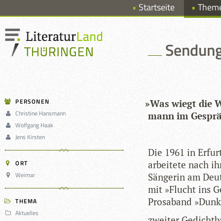
Startseite
Them
Sendung 
PERSONEN
»
Was wiegt die Wo
Christine Hansmann
mann im Gespräc
Wolfgang Haak
Jens Kirsten
Die 1961 in Erfurt
ORT
arbei­tete nach ih
Weimar
Sän­ge­rin am Deut
mit »Flucht ins G
Pro­sa­band »Dun­k
THEMA
Aktuelles
zwei­ter Gedicht­b