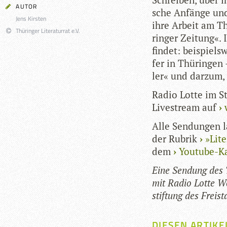
AUTOR
sche Anfänge und ei
Jens Kirsten
ihre Arbeit am Thea
Thüringer Literaturrat e.V.
rin­ger Zei­tung«
fin­det: bei­spiel
fer in Thü­rin­gen
ler« und darzum,
Radio Lotte im St
Live­stream auf
Alle Sen­dun­gen l
der Rubrik
»Lite
dem
You­tube-Kan
Eine Sen­dung des Th
mit Radio Lotte Wei
stif­tung des Frei­
DIESEN ARTIKE