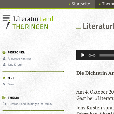
Startseite
Them
Literatu
Audio-
PERSONEN
Player
00:00
Annerose Kirchner
Jens Kirsten
Die Dich­te­rin 
ORT
Gera
Am 4. Okto­ber 20
Gast bei »Lite­ra­
THEMA
»Literaturland Thüringen im Radio«
Jens Kirs­ten spra
Schrei­ben, über i