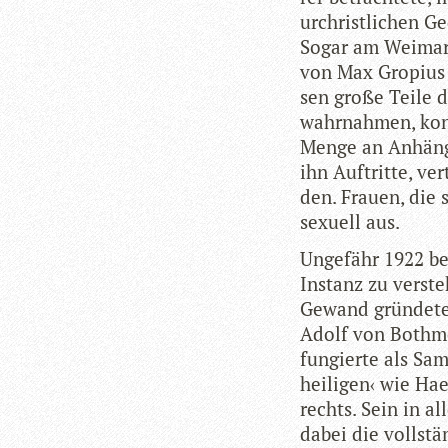
urchrist­li­chen G
Sogar am Wei­ma­re
von Max Gro­pius h
sen große Teile de
wahr­nah­men, kon
Menge an Anhän­ge
ihn Auf­tritte, ve
den. Frauen, die s
sexu­ell aus.
Unge­fähr 1922 beg
Instanz zu ver­ste
Gewand grün­dete
Adolf von Both­mer
fun­gierte als Sam­
hei­li­gen‹ wie Ha
rechts. Sein in all
dabei die voll­stä