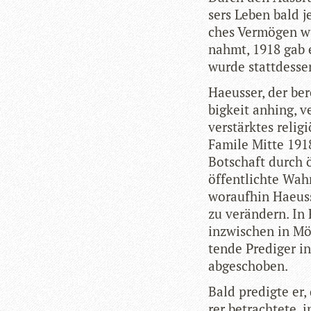
sers Leben bald je
ches Ver­mö­gen wu
nahmt, 1918 gab 
wurde statt­des­s
Hae­us­ser, der be
big­keit anhing, v
ver­stärk­tes reli­
Famile Mitte 1918 
Bot­schaft durch öf
öffent­lichte Wah
wor­auf­hin Hae­us
zu ver­än­dern. In
inzwi­schen in Mö
tende Pre­di­ger i
abgeschoben.
Bald pre­digte er, 
rer betrach­tete,