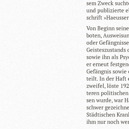
sem Zweck suchte 
und publi­zierte 
schrift »Hae­us­ser
Von Beginn sei­ner
bo­ten, Aus­wei­sun
oder Gefäng­nis­se
Geis­tes­zu­stands
sowie ihn als Psy
er erneut fest­g
Gefäng­nis sowie e
teilt. In der Haft
zwei­fel, löste 19
te­ren poli­ti­sch
sen wurde, war Hae
schwer gezeich­ne
Städ­ti­schen Kran
ihm nur noch wen