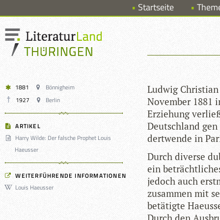
Startseite
Them
1881
Bönnigheim
Lud­wig Chris­tian
1927
Berlin
Novem­ber 1881 in
Erzie­hung ver­lie
Deutsch­land gen 
ARTIKEL
dert­wende in Pari
Harry Wilde: Der falsche Prophet Louis
Haeusser
Durch diverse dub
ein beträcht­li­ch
WEITERFÜHRENDE INFORMATIONEN
jedoch auch erst­m
Louis Haeusser
zusam­men mit sei­
betä­tigte Hae­us­s
Durch den Aus­bru