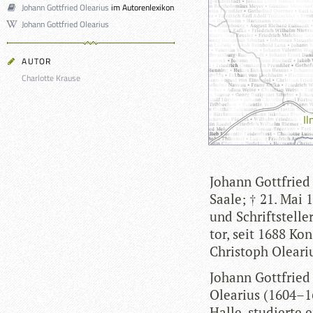
Johann Gottfried Olearius
im Autorenlexikon
Johann Gottfried Olearius
AUTOR
Charlotte Krause
Johann Gott­fried 
Saale; † 21. Mai 1
und Schrift­stel­l
tor, seit 1688 Kon­
Chris­toph Oleari
Johann Gott­fried 
Ole­a­rius (1604–1
Halle, stu­dierte e