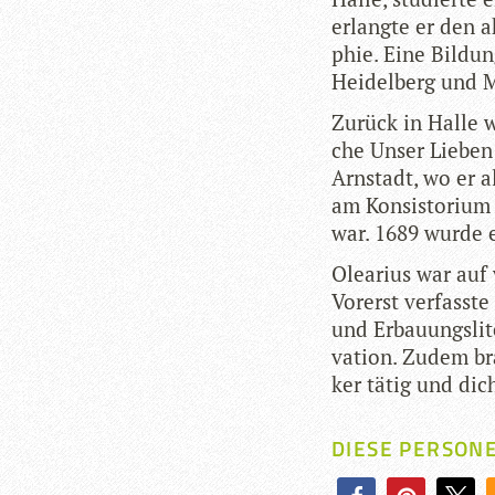
erlangte er den ak
phie. Eine Bil­dun
Hei­del­berg und 
Zurück in Halle w
che Unser Lie­ben
Arn­stadt, wo er al
am Kon­sis­to­rium
war. 1689 wurde e
Ole­a­rius war auf 
Vor­erst ver­fasste
und Erbau­ungs­li­t
va­tion. Zudem bra
ker tätig und dich
DIESE PERSON