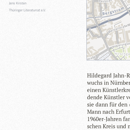
Jens Kirsten
Thüringer Literaturrat e.V.
Hil­de­gard Jahn-
wuchs in Nürn­ber
einen Künst­ler­kr
dende Künst­ler ve
sie dann für den 
Mann nach Erfurt, 
1960er-Jah­ren fan
schen Kreis und 