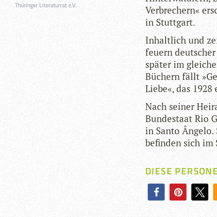
Thüringer Literaturrat e.V.
Ver­bre­chern« er
in Stuttgart.
Inhalt­lich und z
feu­ern deut­scher
spä­ter im glei­ch
Büchern fällt »G
Liebe«, das 1928 e
Nach sei­ner Hei­
Bun­de­staat Rio G
in Santo Ângelo. 
befin­den sich im 
DIESE PERSON