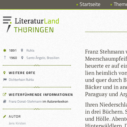
Startseite
Them
1891
Ruhla
Franz Steh­mann 
1960
Santo Ângelo, Brasilien
Meer­schaum­pfei­fe
heu­erte er auf ei
lien heim­lich von
WEITERE ORTE
und quer durch Bra
Dichterhain Ruhla
Bäcker und in and
Para­guay und Ar
WEITERFÜHRENDE INFORMATIONEN
Franz Donat-Stehmann
im Autorenlexikon
Ihren Nie­der­schl
in drei Büchern. S
AUTOR
und Hölle. Aben­te
Jens Kirsten
Hin­ter­wäld­lern, 