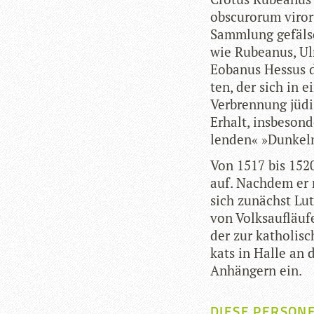
obscu­ro­rum viro­
Samm­lung gefälsch
wie Rubea­nus, Ul
Eoba­nus Hes­sus 
ten, der sich in e
Ver­bren­nung jüd
Erhalt, ins­be­son
len­den« »Dun­kel
Von 1517 bis 1520 
auf. Nach­dem er 
sich zunächst Luth
von Volks­auf­läu­
der zur katho­li­
kats in Halle an 
Anhän­gern ein.
DIESE PERSON