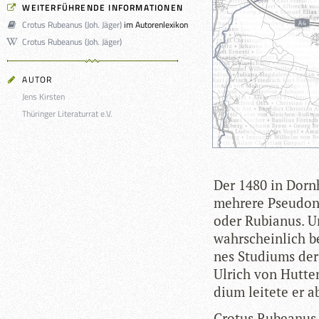
WEITERFÜHRENDE INFORMATIONEN
Crotus Rubeanus (Joh. Jäger)
im Autorenlexikon
Crotus Rubeanus (Joh. Jäger)
AUTOR
Jens Kirsten
Thüringer Literaturrat e.V.
Der 1480 in Dorn­
meh­rere Pseud­on
oder Rubia­nus. U
wahr­schein­lich b
nes Stu­di­ums der
Ulrich von Hut­t
dium lei­tete er a
Cro­tus Rubea­nus 