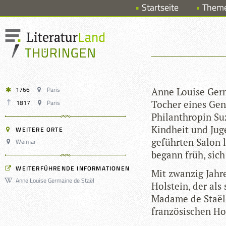
Startseite
Them
1766
Paris
Anne Louise Ger­
1817
Paris
Tocher eines Gen­f
Phil­an­thro­pin S
Kind­heit und Jug
WEITERE ORTE
geführ­ten Salon 
Weimar
begann früh, sich 
WEITERFÜHRENDE INFORMATIONEN
Mit zwan­zig Jah­r
Anne Louise Germaine de Staël
Hol­stein, der als 
Madame de Staël-
fran­zö­si­schen H