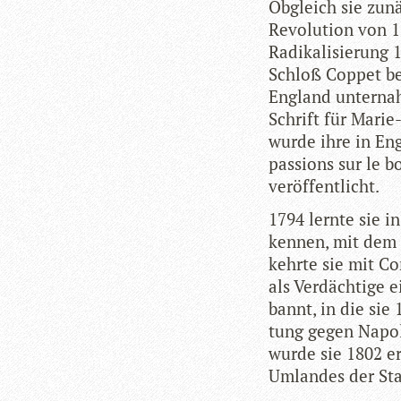
Obgleich sie zunä
Revo­lu­tion von 1
Radi­ka­li­sie­run
Schloß Cop­pet be
Eng­land unter­na
Schrift für Marie
wurde ihre in Eng­
pas­si­ons sur le b
veröffentlicht.
1794 lernte sie in
ken­nen, mit dem s
kehrte sie mit Co
als Ver­däch­tige 
bannt, in die sie 
tung gegen Napo­l
wurde sie 1802 er
Umlan­des der St