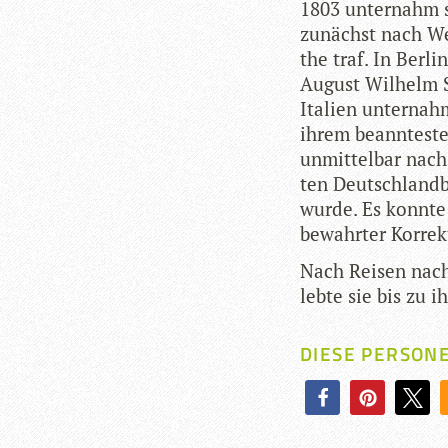
1803 unter­nahm s
zunächst nach Wei
the traf. In Ber­
August Wil­helm S
Ita­lien unter­nah
ihrem beann­tes­t
unmit­tel­bar nach
ten Deutsch­land­b
wurde. Es konnte 
be­wahr­ter Korre
Nach Rei­sen nach
lebte sie bis zu 
DIESE PERSON