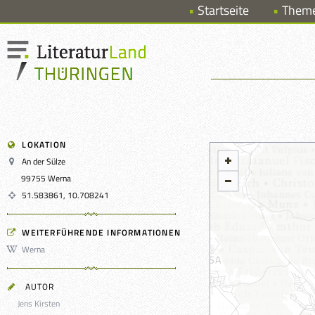
Startseite
Them
LOKATION
An der Sülze
99755 Werna
51.583861, 10.708241
WEITERFÜHRENDE INFORMATIONEN
Werna
AUTOR
Jens Kirsten