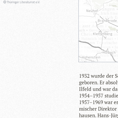
Thüringer Literaturrat e.V.
1932 wurde der Sc
gebo­ren. Er absol­
Ilfeld und war da
1954–1957 stu­dier
1957–1969 war er 
mi­scher Direk­tor 
hau­sen. Hans-Jür