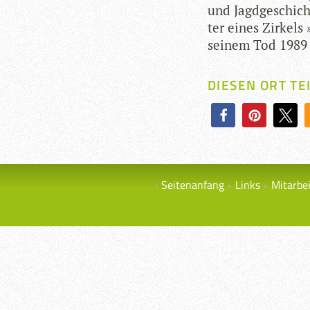
und Jagd­ge­schic
ter eines Zir­kels
sei­nem Tod 1989 
DIESEN ORT TE
Seitenanfang
Links
Mitarbe