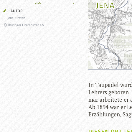
AUTOR
Jens Kirsten
Thüringer Literaturrat e.V.
In Tau­pa­del wur
Leh­rers gebo­ren
mar arbei­tete er a
Ab 1894 war er Leh­
Erzäh­lun­gen, S
DIESEN ORT TE