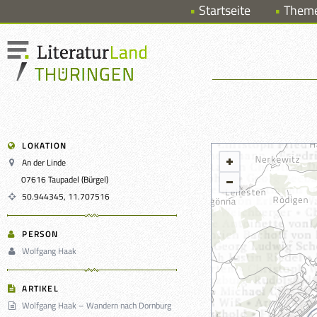
Startseite
Them
LOKATION
An der Linde
07616 Taupadel (Bürgel)
50.944345, 11.707516
PERSON
Wolfgang Haak
ARTIKEL
Wolfgang Haak – Wandern nach Dornburg