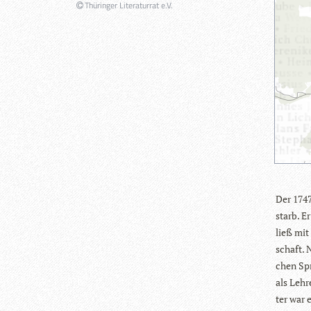
Thüringer Literaturrat e.V.
Der 1747
starb. E
ließ mit
schaft. 
chen Spr
als Leh­r
ter war e