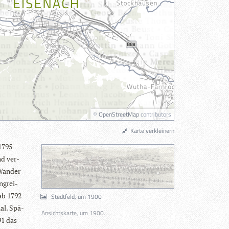
©
OpenStreetMap
contributors
Karte verkleinern
 1795
nd ver­
Wan­der­
ng­rei­
 ab 1792
Stedtfeld, um 1900
hal. Spä­
Ansichtskarte, um 1900.
91 das