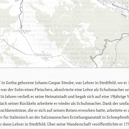
 in Gotha gebo­rene Johann Cas­par Steube, war Leh­rer in Stedt­feld, wo er
r war der Sohn eines Flei­schers, absol­vierte eine Lehre als Schuh­ma­cher u
 16 Jah­ren ver­ließ er seine Hei­mat­stadt und begab sich auf eine 19jährige 
Nach sei­ner Rück­kehr arbei­tete er wie­der als Schuh­ma­cher. Dank der umfa
ach­kennt­nisse, die er sich auf sei­nen Rei­sen erwor­ben hatte, arbei­tete er
er für Ita­lie­nisch an der Salz­mann­schen Erzie­hungs­an­stalt in Schnep­f­en­t
r dann Leh­rer in Stedt­feld. Über seine Wan­der­schaft ver­öf­fent­lichte er 17