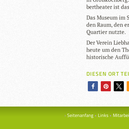
ber­thea­ter ist d
Das Museum im Sc
den Raum, den er 
Quar­tier nutzte.
Der Ver­ein Lieb­h
heute um den Thea
his­to­ri­sche Auf
DIESEN ORT TE
Seitenanfang
Links
Mitarbe