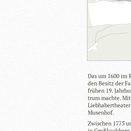
Das um 1600 im Re
den Besitz der Fam
frü­hen 19. Jahr­h
trum machte. Mit 
Lieb­ha­ber­thea­t
Musenhof.
Zwi­schen 1775 un
in Groß­koch­berg.