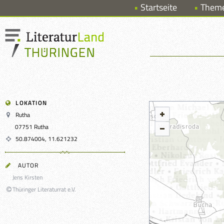
Startseite
Them
LOKATION
Rutha
07751 Rutha
50.874004, 11.621232
AUTOR
Jens Kirsten
Thüringer Literaturrat e.V.