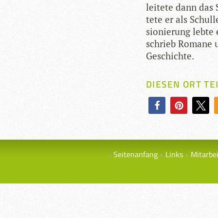
lei­tete dann das
tete er als Schul­l
sio­nie­rung lebte 
schrieb Romane un
Geschichte.
DIESEN ORT TE
Seitenanfang
Links
Mitarbe