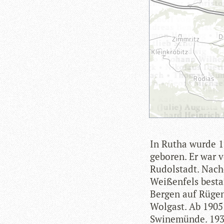
In Rutha wurde 18
gebo­ren. Er war 
Rudol­stadt. Nach
Wei­ßen­fels best
Ber­gen auf Rügen
Wol­gast. Ab 1905
Swi­ne­münde. 193