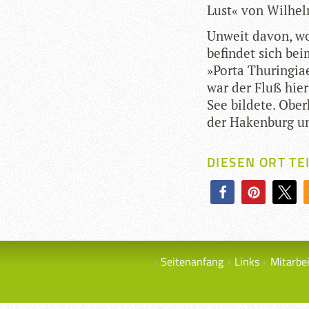
Lust« von Wil­he
Unweit davon, wo 
befin­det sich beim
»Porta Thu­rin­gi
war der Fluß hier 
See bil­dete. Ober
der Haken­burg u
DIESEN ORT TE
Seitenanfang
Links
Mitarbe