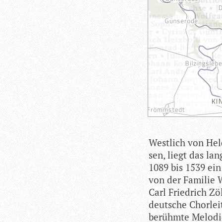
West­lich von Hel
sen, liegt das lan
1089 bis 1539 ein B
von der Fami­lie W
Carl Fried­rich Zöl
deut­sche Chor­lei
berühmte Melo­die