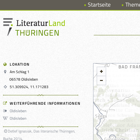
Startseite
Them
LOKATION
Am Schlag 1
06578 Oldisleben
51.309924, 11.171283
WEITERFÜHRENDE INFORMATIONEN
Oldisleben
Oldisleben
Detlef Ignasiak, Das literarische Thüringen,
Bucha 2014.