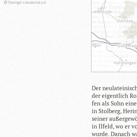
Thüringer Literaturrat e.V.
Der neu­la­tei­ni­s
der eigent­lich R
fen als Sohn eine
in Stol­berg, Heri
sei­ner außer­ge­w
in Ilfeld, wo er v
wurde. Danach war 