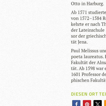
Otto in Harburg.
Ab 1571 stu­dierte
von 1572–1584 Rek
kehrte er nach Th
der Latein­schule 
sor der grie­chi­s
tät Jena.
Paul Melis­sus un
poeta lau­rea­tus
Fakul­tät der Alma
tät. Ab 1598 war e
1601 Pro­fes­sor 
phi­schen Fakul­tä
DIESEN ORT TE