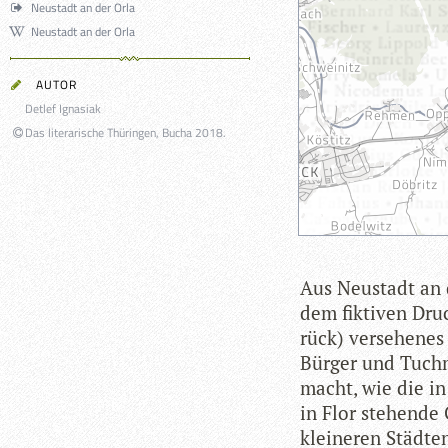
Neustadt an der Orla
Neustadt an der Orla
AUTOR
Detlef Ignasiak
Das literarische Thüringen, Bucha 2018.
Aus Neu­stadt an d
dem fik­ti­ven Dru
rück) ver­se­he­ne
Bür­ger und Tuch­m
macht, wie die in 
in Flor ste­hende 
klei­ne­ren Städ­t