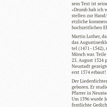
sem Text ist seine
»Drumb hab ich w
stel­len zur Han
etz­li­che kom­me
hoch­zeit­li­chen E
Mar­tin Luther, d
das Augus­ti­ner­k
tel (1471–1542), s
Mönch war. Teile d
23. August 1524 pr
Neu­stadt gezeig
erst 1574 erbaut!
Der Lie­der­dich­
gebo­ren. Er stu­d
Pfar­rer in Neu­st
Um 1596 wurde Jos
fent­lichte Gedich