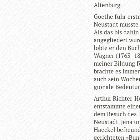
Altenburg.
Goe­the fuhr erst
Neu­stadt musste e
Als das bis dahin
ange­glie­dert wu
lobte er den Buch­
Wag­ner (1763–183
mei­ner Bil­dung f
brachte es immer­
auch sein Wochen­
gio­nale Bedeutu
Arthur Rich­ter-H
ent­stammte einer
dem Besuch des Leh
Neu­stadt, Jena u
Haeckel befreun­de
ge­rich­te­ten »Bu