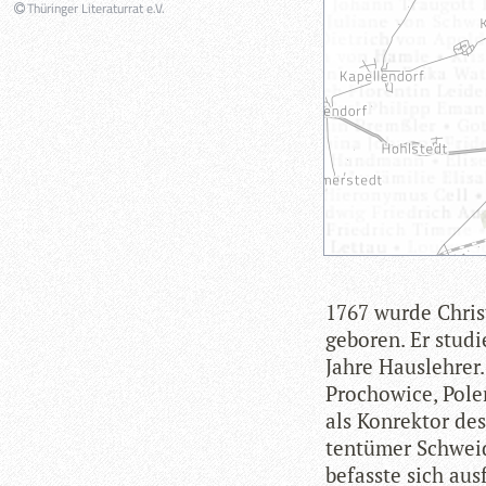
Thüringer Literaturrat e.V.
1767 wurde Chris­t
gebo­ren. Er stu­d
Jahre Haus­leh­rer
Pro­chowice, Pole
als Kon­rek­tor de
ten­tü­mer Schweid
befasste sich aus­