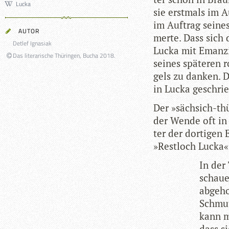
Lucka
sie erst­mals im 
im Auf­trag sei­ne
AUTOR
merte. Dass sich 
Detlef Ignasiak
Lucka mit Eman­zi­
Das literarische Thüringen, Bucha 2018.
sei­nes spä­te­ren
gels zu dan­ken. D
in Lucka geschri
Der »säch­sich-th
der Wende oft in 
ter der dor­ti­gen
»Rest­loch Lucka«
In der
schaue
abge­h
Schmut
kann mi
dass s