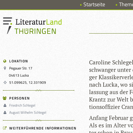
Startseite
Them
LOKATION
Caro­line Schle­g
Pegauer Str. 17
schwan­ger unter
04613 Lucka
ger Klas­si­ker­ve
51.099625, 12.331909
nach Lucka, wo si
las­sung aus der F
PERSONEN
Krantz zur Welt br
Friedrich Schlegel
ti­ons­of­fi­zier C
August Wilhelm Schlegel
Anfang Februar g
Als es im Alter v
WEITERFÜHRENDE INFORMATIONEN
ter schon in Braun