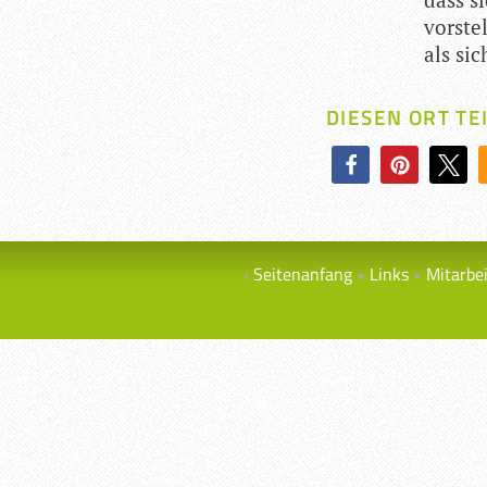
vor­ste
als si
DIESEN ORT TE
Seitenanfang
Links
Mitarbe