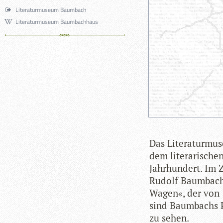
Literaturmuseum Baumbach
Literaturmuseum Baumbachhaus
Das Lite­ra­tur­m
dem lite­ra­ri­sch
Jahr­hun­dert. Im 
Rudolf Baum­bach,
Wagen«, der von 
sind Baum­bachs P
zu sehen.