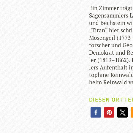
Ein Zim­mer trägt
Sagensamm­lers L
und Bech­stein wir
„Titan“ hier schri
Mosen­geil (1773
for­scher und Geo
Demo­krat und Rev
ler (1819–1862). 
lers Auf­ent­halt 
to­p­hine Rein­wal
helm Rein­wald ver
DIESEN ORT TE