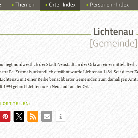
e
Themen
Orte · Index
Personen · Index
Lichtenau
[Gemeinde]
u liegt nord­west­lich der Stadt Neu­stadt an der Orla an einer mit­tel­al­ter­li
ls­straße. Erst­mals urkund­lich erwähnt wurde Lich­tenau 1484. Seit die­ser Z
Lich­tenau mit einer Reihe benach­bar­ter Gemein­den zum dama­li­gen Amt 
it 1994 gehört Lich­tenau zu Neu­stadt an der Orla.
 ORT TEILEN: