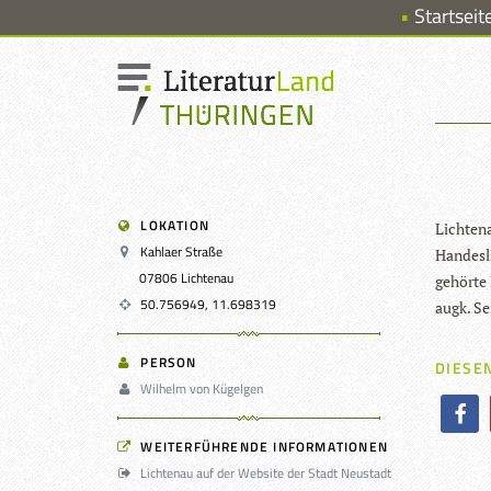
Startseit
LOKATION
Lich­tena
Kahlaer Straße
Han­des­
07806 Lichtenau
gehörte 
50.756949, 11.698319
augk. Se
PERSON
DIESEN
Wilhelm von Kügelgen
WEITERFÜHRENDE INFORMATIONEN
Lichtenau auf der Website der Stadt Neustadt