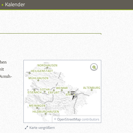
Kalender
­chen
eit
Arns­h­
©
OpenStreetMap
contributors
Karte vergrößern