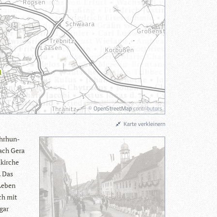
©
OpenStreetMap
contributors
Karte verkleinern
hr­hun­
nach Gera
kir­che
. Das
 Leben
ich mit
 gar