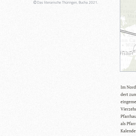
Das literarische Thüringen, Bucha 2021.
Im Nor­d
dert zum
ein­ge­me
Vier­zehn
Pfarr­ha
als Pfar
Kalen­der