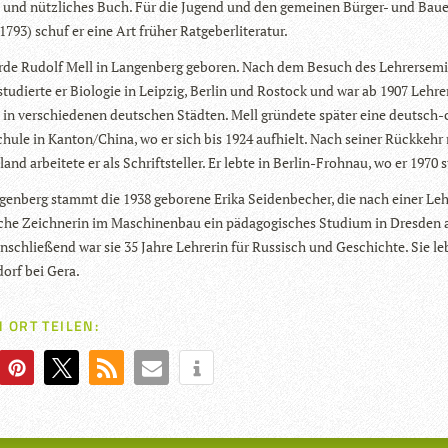
s und nütz­li­ches Buch. Für die Jugend und den gemei­nen Bür­ger- und Bau­
793) schuf er eine Art frü­her Ratgeberliteratur.
de Rudolf Mell in Lan­gen­berg gebo­ren. Nach dem Besuch des Leh­rer­se­mi­
tu­dierte er Bio­lo­gie in Leip­zig, Ber­lin und Ros­tock und war ab 1907 Leh­re
e in ver­schie­de­nen deut­schen Städ­ten. Mell grün­dete spä­ter eine deutsch-c
hule in Kanton/China, wo er sich bis 1924 auf­hielt. Nach sei­ner Rück­kehr
and arbei­tete er als Schrift­stel­ler. Er lebte in Ber­lin-Froh­nau, wo er 1970 
gen­berg stammt die 1938 gebo­rene Erika Sei­den­be­cher, die nach einer Leh
sche Zeich­ne­rin im Maschi­nen­bau ein päd­ago­gi­sches Stu­dium in Dres­den
Anschlie­ßend war sie 35 Jahre Leh­re­rin für Rus­sisch und Geschichte. Sie le
­dorf bei Gera.
 ORT TEILEN: