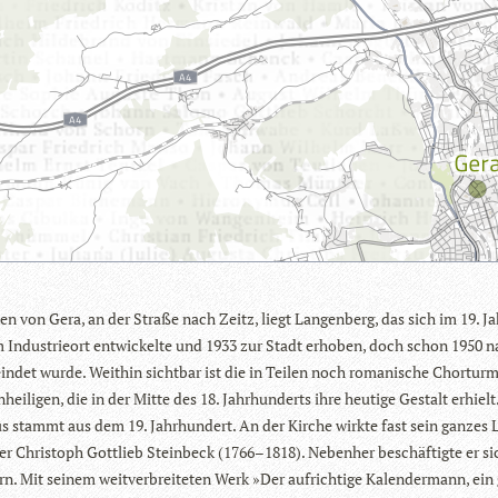
en von Gera, an der Straße nach Zeitz, liegt Lan­gen­berg, das sich im 19. Ja
 Indus­trie­ort ent­wi­ckelte und 1933 zur Stadt erho­ben, doch schon 1950 
in­det wurde. Weit­hin sicht­bar ist die in Tei­len noch roma­ni­sche Chor­turm­
­hei­li­gen, die in der Mitte des 18. Jahr­hun­derts ihre heu­tige Gestalt erhielt
us stammt aus dem 19. Jahr­hun­dert. An der Kir­che wirkte fast sein gan­zes
­rer Chris­toph Gott­lieb Stein­beck (1766–1818). Neben­her beschäf­tigte er s
n. Mit sei­nem weit­ver­brei­te­ten Werk »Der auf­rich­tige Kalen­der­mann, ein