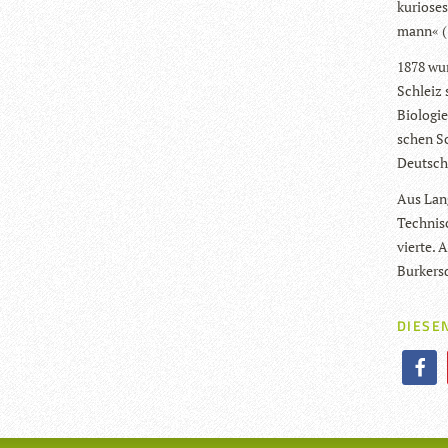
kurio­se
mann« (1
1878 wur
Schleiz s
Bio­lo­gi
schen Sc
Deutsch­l
Aus Lan­
Tech­ni­
vierte. 
Bur­kers
DIESEN