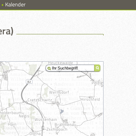
Kalender
era)