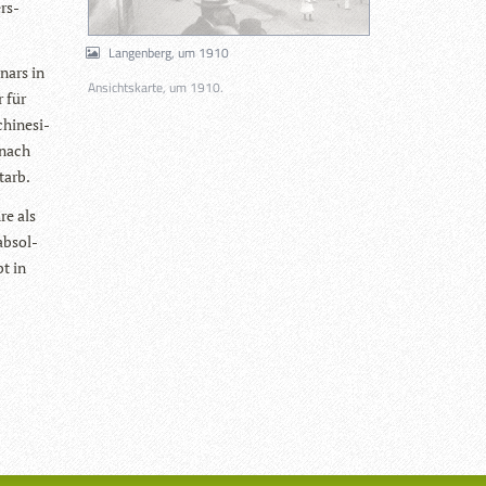
ers­
Langenberg, um 1910
nars in
Ansichtskarte, um 1910.
r für
hi­ne­si­
 nach
starb.
re als
 absol­
bt in