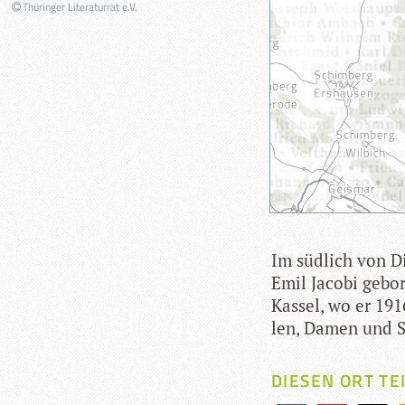
Thüringer Literaturrat e.V.
Im süd­lich von D
Emil Jacobi gebo­r
Kas­sel, wo er 191
len, Damen und S
DIESEN ORT TE