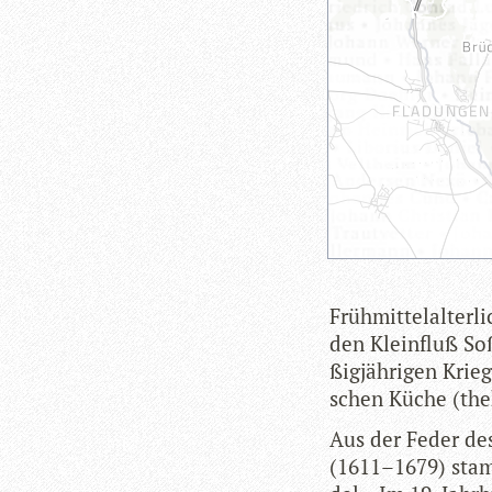
Früh­mit­tel­al­ter
den Klein­fluß So
ßig­jäh­ri­gen Kri
schen Küche (thek
Aus der Feder de
(1611–1679) stam