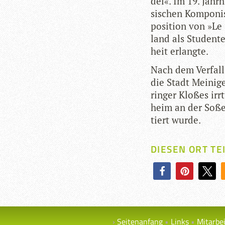
del«. Im 19. Jahr­
si­schen Kom­po­n
po­si­tion von »Le
land als Stu­den­
heit erlangte.
Nach dem Ver­fal
die Stadt Mei­ni­
rin­ger Klo­ßes i
heim an der Soße«,
tiert wurde.
DIESEN ORT TE
Seitenanfang
Links
Mitarbe