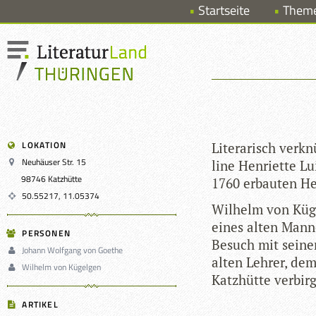
Startseite
Them
LOKATION
Lite­ra­risch ver­k
Neuhäuser Str. 15
line Hen­ri­ette 
98746 Katzhütte
1760 erbau­ten He
50.55217, 11.05374
Wil­helm von Kügel
eines alten Man­ne
PERSONEN
Besuch mit sei­ne
Johann Wolfgang von Goethe
alten Leh­rer, dem
Wilhelm von Kügelgen
Katz­hütte verbirg
ARTIKEL