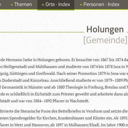
e
Themen
Orte · Index
Personen · Index
Holungen
[Gemeinde]
de Her­mann Iseke in Holun­gen gebo­ren. Er besuchte von 1867 bis 1874 
in Hei­li­gen­stadt und Mühl­hau­sen und stu­dierte von 1874 bis 1878 Jura in
ip­zig, Göt­tin­gen und Greifs­wald. Nach sei­ner Pro­mo­tion 1879 in Jena war 
in Duder­stadt und Kün­zelsau. Anschlie­ßend stu­dierte er von 1879–1889 Phi
 Ger­ma­nis­tik in Müns­ter und ab 1880 Theo­lo­gie in Frei­burg, Bres­lau und 
de er schließ­lich in Eich­städt zum Pries­ter geweiht und arbei­tete dann a
el­städt und war von 1884–1892 Pfar­rer in Wachstedt.
­ti­vierte die lite­ra­ri­sche Form des Bet­tel­brie­fes in Vers­form und setzte die
e­nen Spen­den­gel­der für Kir­chen, Kran­ken­häu­ser und Klös­ter ein. Ab 1892
­pfar­rer in Metz und Han­no­ver, ab 1897 in Mülhausen/Elsaß. Im Jahre 1900 m