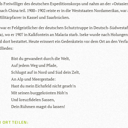
ls Frei­wil­li­ger des deut­schen Expe­di­ti­ons­korps und nahm an der »Ost­asi
 nach China teil. 1900–1902 reiste er in die West­staa­ten Nord­ame­ri­kas, war
ili­tär­pfar­rer in Kas­sel und Saarbrücken.
war er Feld­geist­li­cher der deut­schen Schutz­truppe in Deutsch-Süd­west­af
a), wo er 1907 in Kalk­font­ein an Mala­ria starb. Iseke wurde nach Holun­ge
d dort bestat­tet. Heute erin­nert ein Gedenk­stein vor dem Ort an den Ver­fa
dliedes:
Bist du gewan­dert durch die Welt,
Auf jedem Weg und Pfade,
Schlugst auf in Nord und Süd dein Zelt,
An Alp und Meergestade:
Hast du mein Eichsfeld nicht geseh’n
Mit sei­nen burg­ge­krön­ten Höh’n
Und kreuz­fi­de­len Sassen,
Dein Rüh­men magst du lassen!
 ORT TEILEN: