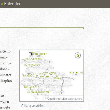
Kalender
das Gym­
 Würz­
er Refe­
­lo­so­
Müns­ter.
ls Kaplan
 so
©
OpenStreetMap
contributors
 war er
Karte vergrößern
el­dete