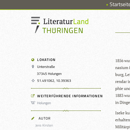
Startseit
LOKATION
1856 wur
Unterstraße
na­sium 
37345 Holungen
burg, Le
51.491062, 10.39363
ren­dar 
phie und
1883 wur
WEITERFÜHRENDE INFORMATIONEN
in Din­g
Holungen
Iseke kul
AUTOR
erhal­ten
Jens Kirsten
Mili­tär