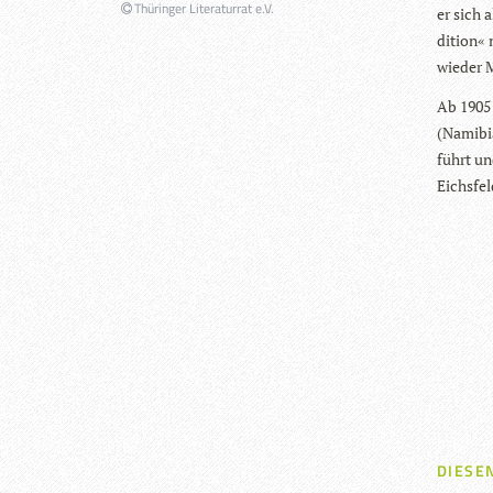
Thüringer Literaturrat e.V.
er sich a
di­tion«
wie­der M
Ab 1905 
(Nami­bi
führt un
Eichsfel
DIESEN