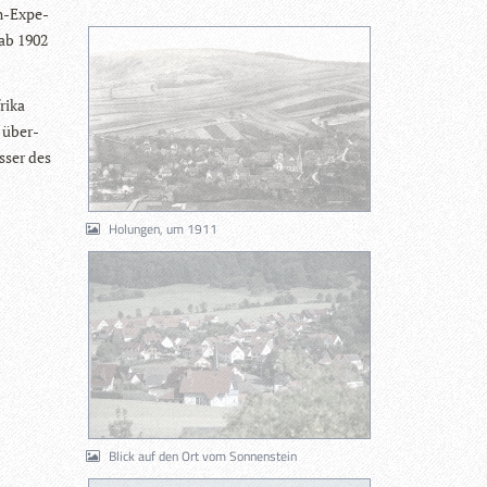
en-Expe­
 ab 1902
rika
n über­
s­ser des
Holungen, um 1911
Blick auf den Ort vom Sonnenstein