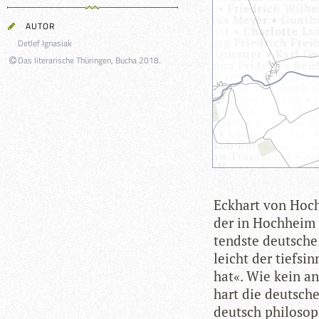
AUTOR
Detlef Ignasiak
Das literarische Thüringen, Bucha 2018.
Eck­hart von Hoch
der in Hoch­heim 
tendste deut­sche 
leicht der tief­si
hat«. Wie kein ande
hart die deut­sch
deutsch phi­lo­so­p