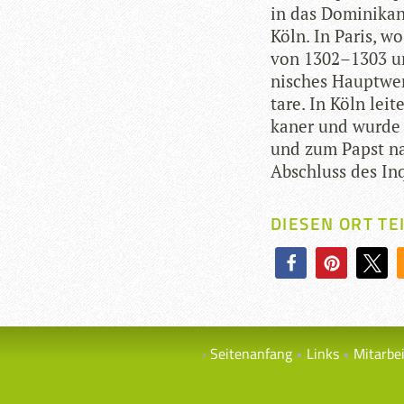
in das Domi­ni­ka­
Köln. In Paris, w
von 1302–1303 und
ni­sches Haupt­we
tare. In Köln lei­
ka­ner und wurde 
und zum Papst na
Abschluss des Inqui
DIESEN ORT TE
Seitenanfang
Links
Mitarbe