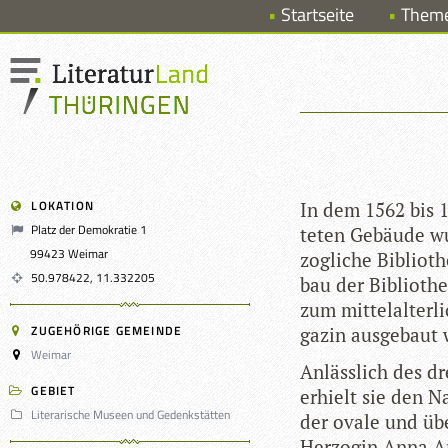
Startseite
Them
LOKATION
In dem 1562 bis 1
Platz der Demokratie 1
te­ten Gebäude w
99423 Weimar
zog­li­che Biblio­
50.978422, 11.332205
bau der Biblio­the
zum mit­tel­al­ter
ZUGEHÖRIGE GEMEINDE
ga­zin aus­ge­baut
Weimar
Anläss­lich des dre
GEBIET
erhielt sie den N
Literarische Museen und Gedenkstätten
der ovale und übe
Her­zo­gin Anna Am