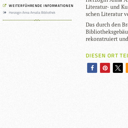
WEITERFÜHRENDE INFORMATIONEN
Lite­ra­tur- und K
Herzogin Anna Amalia Bibliothek
schen Lite­ra­tur 
Das durch den Bra
Biblio­theks­ge­b
rekon­stru­iert u
DIESEN ORT TE