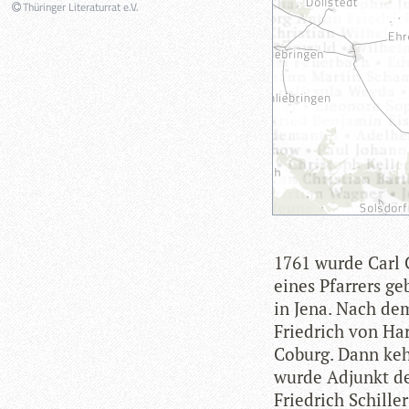
Thüringer Literaturrat e.V.
1761 wurde Carl C
eines Pfar­rers geb
in Jena. Nach dem
Fried­rich von Har
Coburg. Dann kehrt
wurde Adjunkt der 
Fried­rich Schil­l