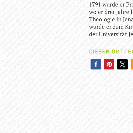
1791 wurde er Pro­
wo er drei Jahre l
Theo­lo­gie in Jen
wurde er zum Kir­
der Uni­ver­si­tät
DIESEN ORT TE