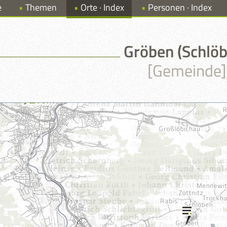
e
Themen
Orte · Index
Personen · Index
Gröben (Schlöb
[Gemeinde]