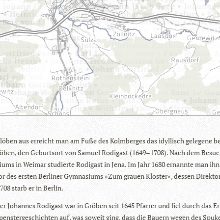
öben aus erreicht man am Fuße des Kolm­ber­ges das idyl­lisch gele­gene 
ö­ben, den Geburts­ort von Samuel Rodi­gast (1649–1708). Nach dem Besuc
i­ums in Wei­mar stu­dierte Rodi­gast in Jena. Im Jahr 1680 ernannte man ih
or des ers­ten Ber­li­ner Gym­na­si­ums »Zum grauen Klos­ter«, des­sen Direk­to
708 starb er in Berlin.
er Johan­nes Rodi­gast war in Grö­ben seit 1645 Pfar­rer und fiel durch das Er
ens­ter­ge­schich­ten auf, was soweit ging, dass die Bau­ern wegen des Spu­k