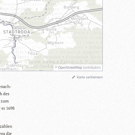
©
OpenStreetMap
contributors
Karte verkleinern
benach­
h des
n zum
r er 1698
zäh­len
ens die