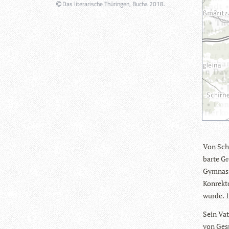
Das literarische Thüringen, Bucha 2018.
Von Schl
barte Gr
Gym­na­s
Kon­rek­t
wurde. 1
Sein Vat
von Gesp